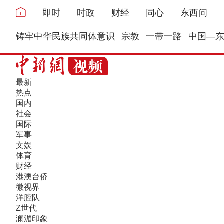
即时
时政
财经
同心
东西问
铸牢中华民族共同体意识
宗教
一带一路
中国—
最新
热点
国内
社会
国际
军事
文娱
体育
财经
港澳台侨
微视界
洋腔队
Z世代
澜湄印象