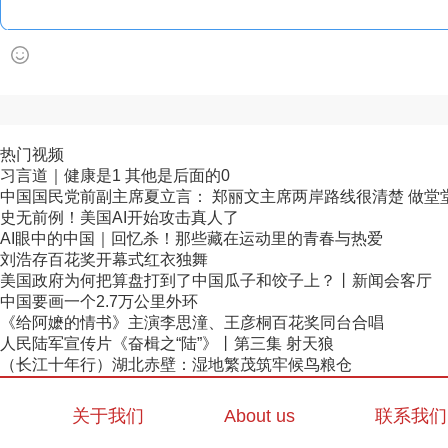
热门视频
习言道｜健康是1 其他是后面的0
中国国民党前副主席夏立言： 郑丽文主席两岸路线很清楚 做堂堂正
史无前例！美国AI开始攻击真人了
AI眼中的中国｜回忆杀！那些藏在运动里的青春与热爱
刘浩存百花奖开幕式红衣独舞
美国政府为何把算盘打到了中国瓜子和饺子上？丨新闻会客厅
中国要画一个2.7万公里外环
《给阿嬷的情书》主演李思潼、王彦桐百花奖同台合唱
人民陆军宣传片《奋楫之“陆”》丨第三集 射天狼
（长江十年行）湖北赤壁：湿地繁茂筑牢候鸟粮仓
关于我们
About us
联系我们