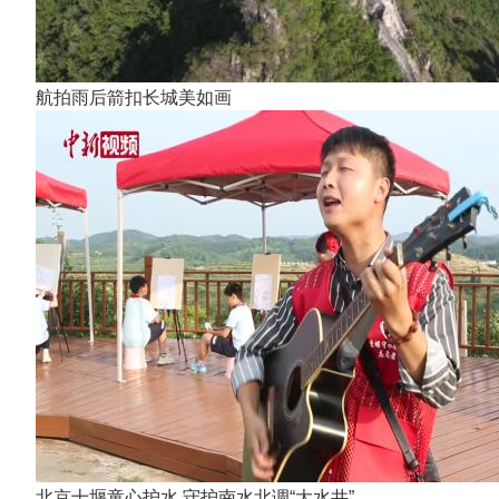
航拍雨后箭扣长城美如画
北京十堰童心护水 守护南水北调“大水井”