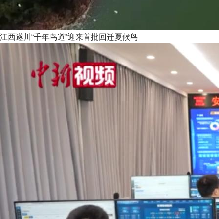
江西遂川“千年鸟道”迎来首批回迁夏候鸟