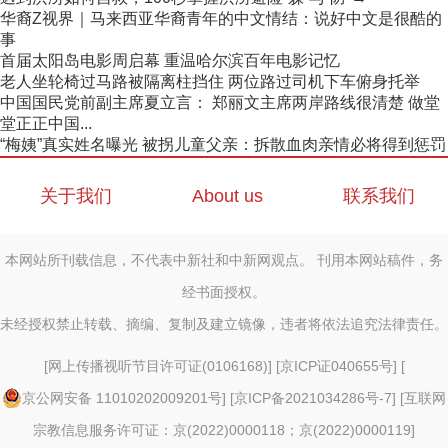
华裔Z视界｜马来西亚华裔青年的中文情结：说好中文是很酷的
事
首届太阳岛电影周启幕 重温哈尔滨百年电影记忆
老人坐轮椅过马路被隔离柱挡住 两位路过司机下车俯身托举
中国国民党前副主席夏立言： 郑丽文主席两岸路线很清楚 做堂
堂正正中国...
“梅姨”真实姓名曝光 被拐儿童父亲：拆散血肉亲情必将得到惩罚
关于我们
About us
联系我们
本网站所刊载信息，不代表中新社和中新网观点。 刊用本网站稿件，务
经书面授权。
未经授权禁止转载、摘编、复制及建立镜像，违者将依法追究法律责任。
[
网上传播视听节目许可证(0106168)
] [
京ICP证040655号
] [
京公网安备 11010202009201号
] [
京ICP备2021034286号-7
] [
互联网
宗教信息服务许可证：京(2022)0000118；京(2022)0000119
]