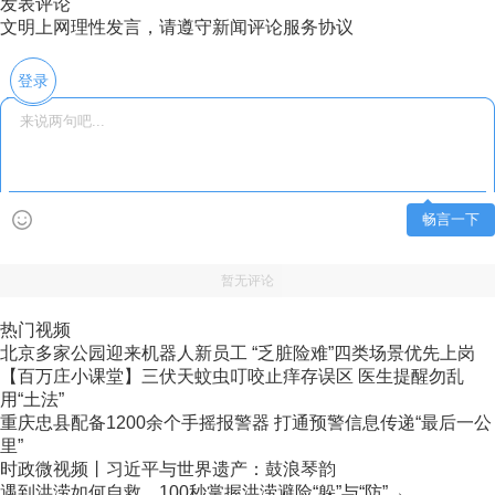
发表评论
文明上网理性发言，请遵守新闻评论服务协议
登录
畅言一下
暂无评论
热门视频
北京多家公园迎来机器人新员工 “乏脏险难”四类场景优先上岗
【百万庄小课堂】三伏天蚊虫叮咬止痒存误区 医生提醒勿乱
用“土法”
重庆忠县配备1200余个手摇报警器 打通预警信息传递“最后一公
里”
时政微视频丨习近平与世界遗产：鼓浪琴韵
遇到洪涝如何自救，100秒掌握洪涝避险“躲”与“防”→