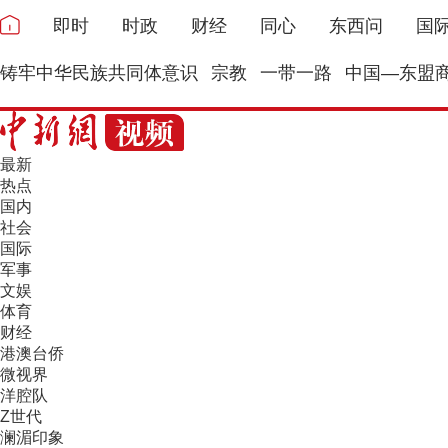
即时
时政
财经
同心
东西问
国
铸牢中华民族共同体意识
宗教
一带一路
中国—东盟
最新
热点
国内
社会
国际
军事
文娱
体育
财经
港澳台侨
微视界
洋腔队
Z世代
澜湄印象