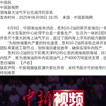
中国风
中国新视野
渤海最大油气平台完成浮托安装
发布时间：2025年06月08日 16:35 来源：中国新闻网
6月8日，中国海油发布消息，垦利10-2油田群开发项目(
本次安装的中心处理平台是一座集生产、生活为一体的3层8腿
外形尺寸最大的海上油气平台，超过了国内海上浮吊的能力极限
“为加快储量向产量的转化速度，垦利10-2油田采取总体开
团队将紧抓工期节点，加快项目建设效率，确保实现年内投产。”
垦利10-2油田位于距离天津约245公里的渤海南部海域，
内投产，将为渤海油田年内实现油气上产4000万吨提供支撑，进
责任编辑：【卢岩】
版权声明：中新视频版权属中新社所有，未经书面许可的使用行
特别推荐