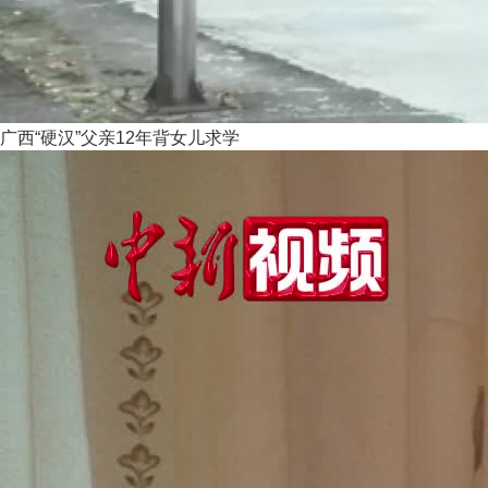
广西“硬汉”父亲12年背女儿求学