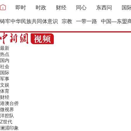
即时
时政
财经
同心
东西问
国
铸牢中华民族共同体意识
宗教
一带一路
中国—东盟
最新
热点
国内
社会
国际
军事
文娱
体育
财经
港澳台侨
微视界
洋腔队
Z世代
澜湄印象