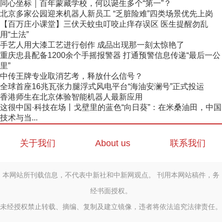
同心坐标｜百年蒙藏学校，何以诞生多个“第一”？
北京多家公园迎来机器人新员工 “乏脏险难”四类场景优先上岗
【百万庄小课堂】三伏天蚊虫叮咬止痒存误区 医生提醒勿乱
用“土法”
手艺人用大漆工艺进行创作 成品出现那一刻太惊艳了
重庆忠县配备1200余个手摇报警器 打通预警信息传递“最后一公
里”
中传王牌专业取消艺考，释放什么信号？
全球首座16兆瓦张力腿浮式风电平台“海油安澜号”正式投运
香港师生在北京体验智能机器人最新应用
这很中国·科技在场丨戈壁里的蓝色“向日葵”：在米桑油田，中国
技术与当...
关于我们
About us
联系我们
本网站所刊载信息，不代表中新社和中新网观点。 刊用本网站稿件，务
经书面授权。
未经授权禁止转载、摘编、复制及建立镜像，违者将依法追究法律责任。