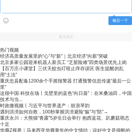
畅言一下
暂无评论
热门视频
经济高质量发展里的“心”与“新”｜北京经济“向新”突破
北京多家公园迎来机器人新员工 “乏脏险难”四类场景优先上岗
【百万庄小课堂】三伏天蚊虫叮咬止痒存误区 医生提醒勿乱
用“土法”
重庆忠县配备1200余个手摇报警器 打通预警信息传递“最后一公
里”
这很中国·科技在场丨戈壁里的蓝色“向日葵”：在米桑油田，中国
技术与当...
时政微视频丨习近平与世界遗产：鼓浪琴韵
遇到洪涝如何自救，100秒掌握洪涝避险“躲”与“防”→
重庆永川：大熊猫“青露”5岁生日会举行 抱西蓝花、趴蘑菇萌态
十足
华裔Z视界｜马来西亚华裔青年的中文情结：说好中文是很酷的