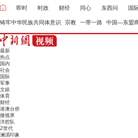
即时
时政
财经
同心
东西问
国
铸牢中华民族共同体意识
宗教
一带一路
中国—东盟
最新
热点
国内
社会
国际
军事
文娱
体育
财经
港澳台侨
微视界
洋腔队
Z世代
澜湄印象