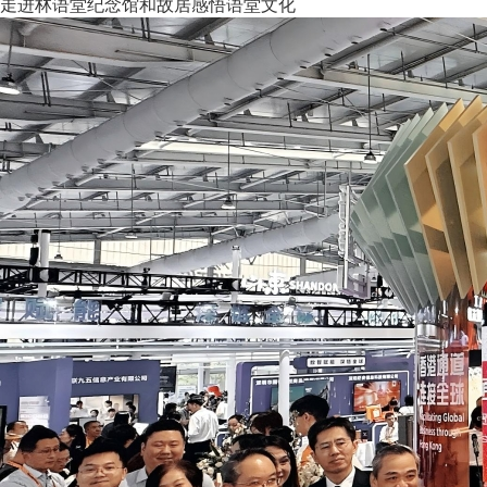
走进林语堂纪念馆和故居感悟语堂文化