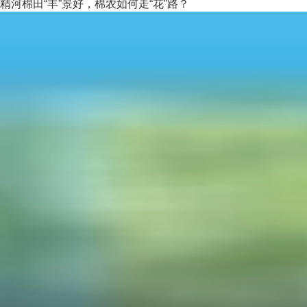
精河棉田“丰”景好，棉农如何走“花”路？