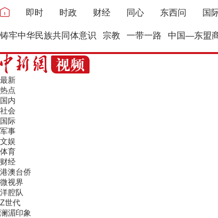
即时
时政
财经
同心
东西问
国
铸牢中华民族共同体意识
宗教
一带一路
中国—东盟
最新
热点
国内
社会
国际
军事
文娱
体育
财经
港澳台侨
微视界
洋腔队
Z世代
澜湄印象