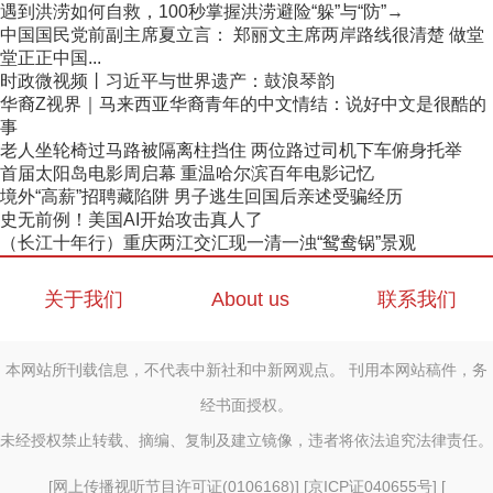
遇到洪涝如何自救，100秒掌握洪涝避险“躲”与“防”→
中国国民党前副主席夏立言： 郑丽文主席两岸路线很清楚 做堂
堂正正中国...
时政微视频丨习近平与世界遗产：鼓浪琴韵
华裔Z视界｜马来西亚华裔青年的中文情结：说好中文是很酷的
事
老人坐轮椅过马路被隔离柱挡住 两位路过司机下车俯身托举
首届太阳岛电影周启幕 重温哈尔滨百年电影记忆
境外“高薪”招聘藏陷阱 男子逃生回国后亲述受骗经历
史无前例！美国AI开始攻击真人了
（长江十年行）重庆两江交汇现一清一浊“鸳鸯锅”景观
关于我们
About us
联系我们
本网站所刊载信息，不代表中新社和中新网观点。 刊用本网站稿件，务
经书面授权。
未经授权禁止转载、摘编、复制及建立镜像，违者将依法追究法律责任。
[
网上传播视听节目许可证(0106168)
] [
京ICP证040655号
] [