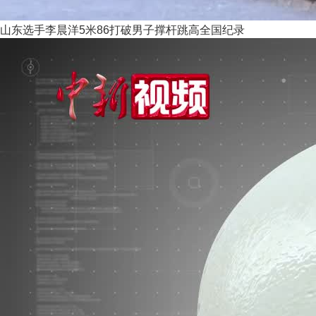
山东选手李晨洋5米86打破男子撑杆跳高全国纪录