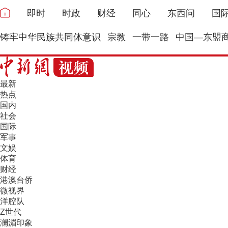
即时
时政
财经
同心
东西问
国
铸牢中华民族共同体意识
宗教
一带一路
中国—东盟
最新
热点
国内
社会
国际
军事
文娱
体育
财经
港澳台侨
微视界
洋腔队
Z世代
澜湄印象