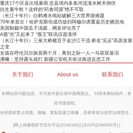
重庆17个区县出现暴雨 忠县境内多条河流涨水树木倒伏
抗生素牛蛙？这样的“药食同源”绝不可取
（长江十年行）白鹤滩水电站破解三大世界级难题
70年来首次！哈萨克斯坦成功放归阿穆尔虎重返历史栖息地
美国制裁中国瓜子汤圆，网友评论亮了
A股“光”又起来了 “股王”联讯仪器涨停
（长江十年行）三座大桥横亘于金沙江干流 桥名“见证”高原发展
之变
女孩在呼伦贝尔旅居两个月，离别之际一人一马双双落泪
潘曦：坚持露头就打 新疆公安机关依法推进反恐工作
关于我们
About us
联系我们
本网站所刊载信息，不代表中新社和中新网观点。 刊用本网站稿件，务
经书面授权。
未经授权禁止转载、摘编、复制及建立镜像，违者将依法追究法律责任。
[
网上传播视听节目许可证(0106168)
] [
京ICP证040655号
] [