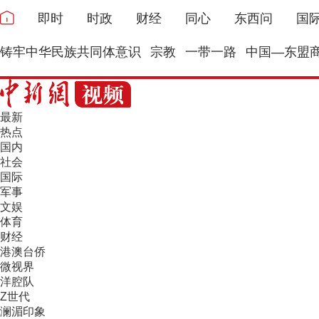
即时
时政
财经
同心
东西问
国
铸牢中华民族共同体意识
宗教
一带一路
中国—东盟
最新
热点
国内
社会
国际
军事
文娱
体育
财经
港澳台侨
微视界
洋腔队
Z世代
澜湄印象