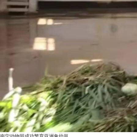
南宁动物园成功繁育亚洲象幼崽