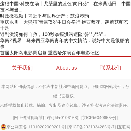
这很中国·科技在场丨戈壁里的蓝色“向日葵”：在米桑油田，中国
技术与当...
时政微视频丨习近平与世界遗产：鼓浪琴韵
重庆永川：大熊猫“青露”5岁生日会举行 抱西蓝花、趴蘑菇萌态
十足
遇到洪涝如何自救，100秒掌握洪涝避险“躲”与“防”→
华裔Z视界｜马来西亚华裔青年的中文情结：说好中文是很酷的
事
首届太阳岛电影周启幕 重温哈尔滨百年电影记忆
关于我们
About us
联系我们
本网站所刊载信息，不代表中新社和中新网观点。 刊用本网站稿件，务
经书面授权。
未经授权禁止转载、摘编、复制及建立镜像，违者将依法追究法律责任。
[
网上传播视听节目许可证(0106168)
] [
京ICP证040655号
] [
京公网安备 11010202009201号
] [
京ICP备2021034286号-7
] [
互联网