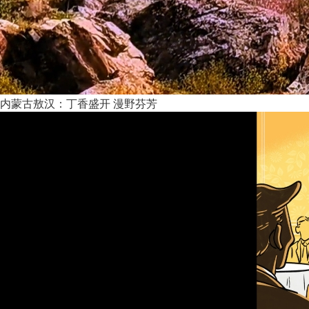
内蒙古敖汉：丁香盛开 漫野芬芳