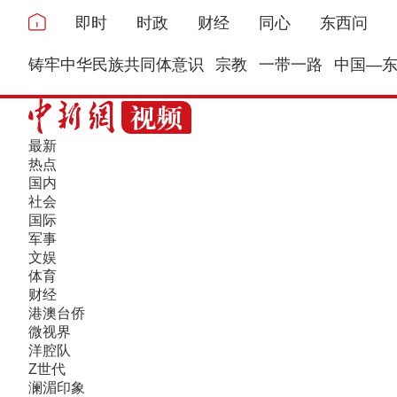
即时
时政
财经
同心
东西问
铸牢中华民族共同体意识
宗教
一带一路
中国—
最新
热点
国内
社会
国际
军事
文娱
体育
财经
港澳台侨
微视界
洋腔队
Z世代
澜湄印象