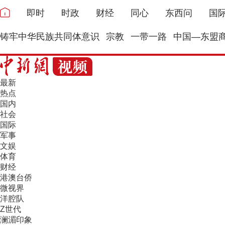
即时
时政
财经
同心
东西问
国
铸牢中华民族共同体意识
宗教
一带一路
中国—东盟
最新
热点
国内
社会
国际
军事
文娱
体育
财经
港澳台侨
微视界
洋腔队
Z世代
澜湄印象