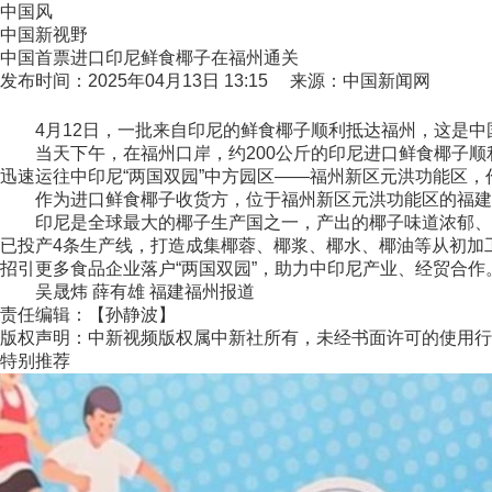
中国风
中国新视野
中国首票进口印尼鲜食椰子在福州通关
发布时间：2025年04月13日 13:15 来源：中国新闻网
4月12日，一批来自印尼的鲜食椰子顺利抵达福州，这是中国
当天下午，在福州口岸，约200公斤的印尼进口鲜食椰子顺
迅速运往中印尼“两国双园”中方园区——福州新区元洪功能区
作为进口鲜食椰子收货方，位于福州新区元洪功能区的福建淼
印尼是全球最大的椰子生产国之一，产出的椰子味道浓郁、营
已投产4条生产线，打造成集椰蓉、椰浆、椰水、椰油等从初加
招引更多食品企业落户“两国双园”，助力中印尼产业、经贸合作
吴晟炜 薛有雄 福建福州报道
责任编辑：【孙静波】
版权声明：中新视频版权属中新社所有，未经书面许可的使用行
特别推荐