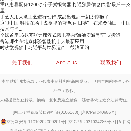
重庆忠县配备1200余个手摇报警器 打通预警信息传递“最后一公
里”
手艺人用大漆工艺进行创作 成品出现那一刻太惊艳了
这很中国·科技在场丨戈壁里的蓝色“向日葵”：在米桑油田，中国
技术与当...
全球首座16兆瓦张力腿浮式风电平台“海油安澜号”正式投运
香港师生在北京体验智能机器人最新应用
时政微视频丨习近平与世界遗产：鼓浪琴韵
关于我们
About us
联系我们
本网站所刊载信息，不代表中新社和中新网观点。 刊用本网站稿件，务
经书面授权。
未经授权禁止转载、摘编、复制及建立镜像，违者将依法追究法律责任。
[
网上传播视听节目许可证(0106168)
] [
京ICP证040655号
] [
京公网安备 11010202009201号
] [
京ICP备2021034286号-7
] [
互联网