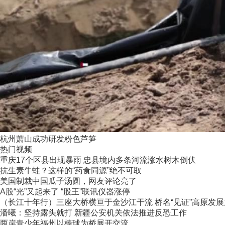
杭州萧山成功研发粉色芦笋
热门视频
重庆17个区县出现暴雨 忠县境内多条河流涨水树木倒伏
抗生素牛蛙？这样的“药食同源”绝不可取
美国制裁中国瓜子汤圆，网友评论亮了
A股“光”又起来了 “股王”联讯仪器涨停
（长江十年行）三座大桥横亘于金沙江干流 桥名“见证”高原发
潘曦：坚持露头就打 新疆公安机关依法推进反恐工作
两岸青少年福州以棒球为桥展开交流