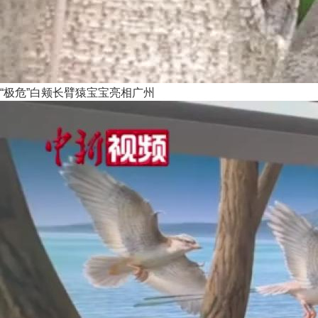
“极危”白颊长臂猿宝宝亮相广州