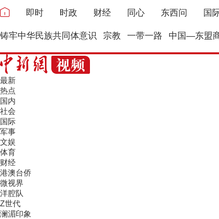
即时
时政
财经
同心
东西问
国
铸牢中华民族共同体意识
宗教
一带一路
中国—东盟
最新
热点
国内
社会
国际
军事
文娱
体育
财经
港澳台侨
微视界
洋腔队
Z世代
澜湄印象