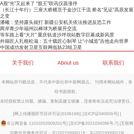
A股“光”又起来了 “股王”联讯仪器涨停
（长江十年行）三座大桥横亘于金沙江干流 桥名“见证”高原发展
之变
潘曦：坚持露头就打 新疆公安机关依法推进反恐工作
两岸青少年福州以棒球为桥展开交流
等车路上看“大片” 重庆轨道沙坪坝站数字巨幕成新风景
外籍匠人扎根松滋：五十载匠心制琴 让“小城造”吉他走向世界
中国成功发射卫星互联网低轨23组卫星
关于我们
About us
联系我们
本网站所刊载信息，不代表中新社和中新网观点。 刊用本网站稿件，务
经书面授权。
未经授权禁止转载、摘编、复制及建立镜像，违者将依法追究法律责任。
[
网上传播视听节目许可证(0106168)
] [
京ICP证040655号
] [
京公网安备 11010202009201号
] [
京ICP备2021034286号-7
] [
互联网
宗教信息服务许可证：京(2022)0000118；京(2022)0000119
]