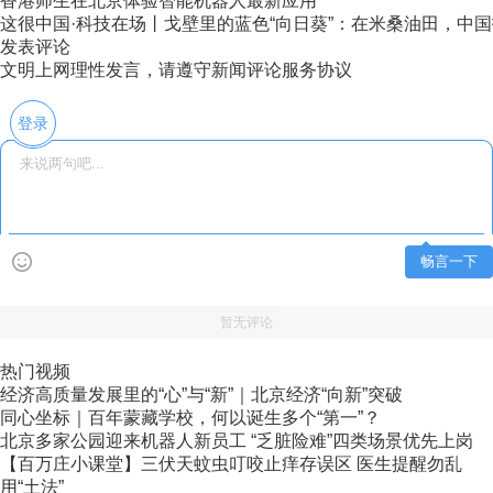
香港师生在北京体验智能机器人最新应用
这很中国·科技在场丨戈壁里的蓝色“向日葵”：在米桑油田，中国技
发表评论
文明上网理性发言，请遵守新闻评论服务协议
登录
畅言一下
暂无评论
热门视频
经济高质量发展里的“心”与“新”｜北京经济“向新”突破
同心坐标｜百年蒙藏学校，何以诞生多个“第一”？
北京多家公园迎来机器人新员工 “乏脏险难”四类场景优先上岗
【百万庄小课堂】三伏天蚊虫叮咬止痒存误区 医生提醒勿乱
用“土法”