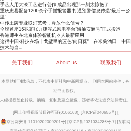
手艺人用大漆工艺进行创作 成品出现那一刻太惊艳了
重庆忠县配备1200余个手摇报警器 打通预警信息传递“最后一公
里”
中传王牌专业取消艺考，释放什么信号？
全球首座16兆瓦张力腿浮式风电平台“海油安澜号”正式投运
香港师生在北京体验智能机器人最新应用
这很中国·科技在场丨戈壁里的蓝色“向日葵”：在米桑油田，中国
技术与当...
关于我们
About us
联系我们
本网站所刊载信息，不代表中新社和中新网观点。 刊用本网站稿件，务
经书面授权。
未经授权禁止转载、摘编、复制及建立镜像，违者将依法追究法律责任。
[
网上传播视听节目许可证(0106168)
] [
京ICP证040655号
] [
京公网安备 11010202009201号
] [
京ICP备2021034286号-7
] [
互联网