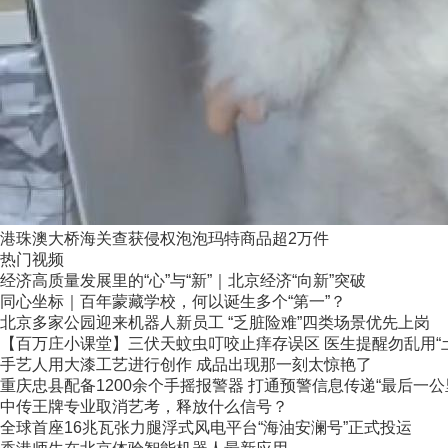
港珠澳大桥海关查获侵权泡泡玛特商品超2万件
热门视频
经济高质量发展里的“心”与“新”｜北京经济“向新”突破
同心坐标｜百年蒙藏学校，何以诞生多个“第一”？
北京多家公园迎来机器人新员工 “乏脏险难”四类场景优先上岗
【百万庄小课堂】三伏天蚊虫叮咬止痒存误区 医生提醒勿乱用“
手艺人用大漆工艺进行创作 成品出现那一刻太惊艳了
重庆忠县配备1200余个手摇报警器 打通预警信息传递“最后一公
中传王牌专业取消艺考，释放什么信号？
全球首座16兆瓦张力腿浮式风电平台“海油安澜号”正式投运