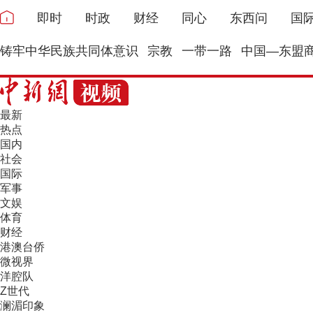
即时
时政
财经
同心
东西问
国
铸牢中华民族共同体意识
宗教
一带一路
中国—东盟
最新
热点
国内
社会
国际
军事
文娱
体育
财经
港澳台侨
微视界
洋腔队
Z世代
澜湄印象