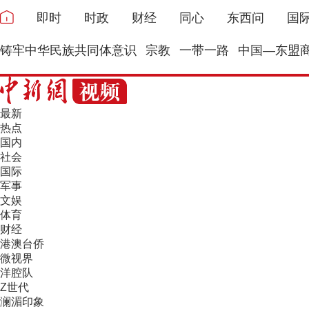
即时
时政
财经
同心
东西问
国
铸牢中华民族共同体意识
宗教
一带一路
中国—东盟
最新
热点
国内
社会
国际
军事
文娱
体育
财经
港澳台侨
微视界
洋腔队
Z世代
澜湄印象