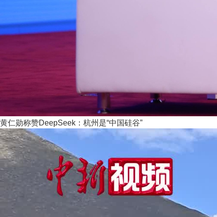
黄仁勋称赞DeepSeek：杭州是“中国硅谷”