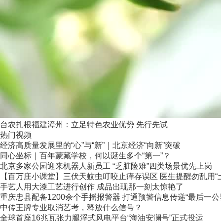
台农扎根福建漳州：立足特色农业优势 先行先试
热门视频
经济高质量发展里的“心”与“新”｜北京经济“向新”突破
同心坐标｜百年蒙藏学校，何以诞生多个“第一”？
北京多家公园迎来机器人新员工 “乏脏险难”四类场景优先上岗
【百万庄小课堂】三伏天蚊虫叮咬止痒存误区 医生提醒勿乱用“
手艺人用大漆工艺进行创作 成品出现那一刻太惊艳了
重庆忠县配备1200余个手摇报警器 打通预警信息传递“最后一公
中传王牌专业取消艺考，释放什么信号？
全球首座16兆瓦张力腿浮式风电平台“海油安澜号”正式投运