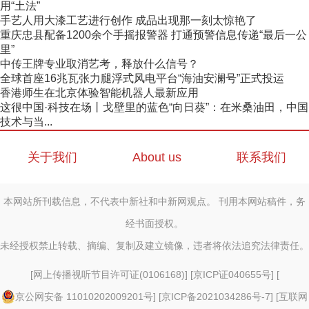
用“土法”
手艺人用大漆工艺进行创作 成品出现那一刻太惊艳了
重庆忠县配备1200余个手摇报警器 打通预警信息传递“最后一公
里”
中传王牌专业取消艺考，释放什么信号？
全球首座16兆瓦张力腿浮式风电平台“海油安澜号”正式投运
香港师生在北京体验智能机器人最新应用
这很中国·科技在场丨戈壁里的蓝色“向日葵”：在米桑油田，中国
技术与当...
关于我们
About us
联系我们
本网站所刊载信息，不代表中新社和中新网观点。 刊用本网站稿件，务
经书面授权。
未经授权禁止转载、摘编、复制及建立镜像，违者将依法追究法律责任。
[
网上传播视听节目许可证(0106168)
] [
京ICP证040655号
] [
京公网安备 11010202009201号
] [
京ICP备2021034286号-7
] [
互联网