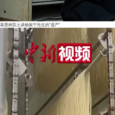
葛墨林院土谈杨振宁先生的“遗产”