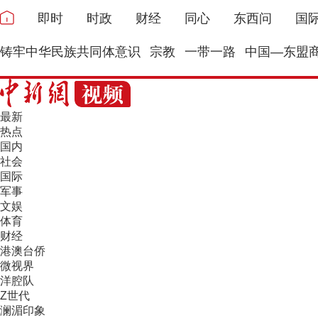
即时
时政
财经
同心
东西问
国
铸牢中华民族共同体意识
宗教
一带一路
中国—东盟
最新
热点
国内
社会
国际
军事
文娱
体育
财经
港澳台侨
微视界
洋腔队
Z世代
澜湄印象