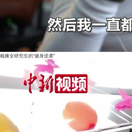
截瘫女研究生的“健身逆袭”