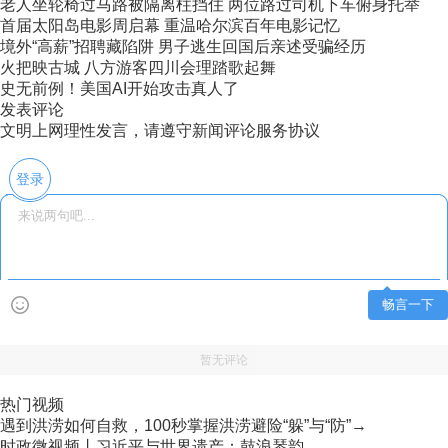
老人坐轮椅过马路被隔离柱挡住 两位路过司机下车俯身托举
首届太阳岛电影周启幕 重温哈尔滨百年电影记忆
境外“高薪”招聘藏陷阱 男子逃生回国后亲述受骗经历
火把映古城 八方游客四川会理踏歌起舞
史无前例！美国AI开始攻击真人了
发表评论
文明上网理性发言，请遵守新闻评论服务协议
登录
畅言一下
暂无评论
热门视频
遇到洪涝如何自救，100秒掌握洪涝避险“躲”与“防”→
时政微视频丨习近平与世界遗产：鼓浪琴韵