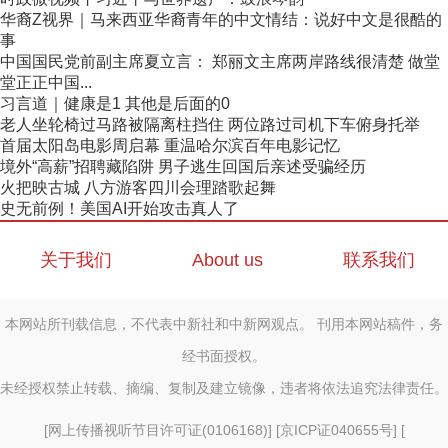
华裔Z视界｜马来西亚华裔青年的中文情结：说好中文是很酷的
事
中国国民党前副主席夏立言： 郑丽文主席两岸路线很清楚 做堂
堂正正中国...
习言道｜健康是1 其他是后面的0
老人坐轮椅过马路被隔离柱挡住 两位路过司机下车俯身托举
首届太阳岛电影周启幕 重温哈尔滨百年电影记忆
境外“高薪”招聘藏陷阱 男子逃生回国后亲述受骗经历
火把映古城 八方游客四川会理踏歌起舞
史无前例！美国AI开始攻击真人了
关于我们
About us
联系我们
本网站所刊载信息，不代表中新社和中新网观点。 刊用本网站稿件，务
经书面授权。
未经授权禁止转载、摘编、复制及建立镜像，违者将依法追究法律责任。
[
网上传播视听节目许可证(0106168)
] [
京ICP证040655号
] [