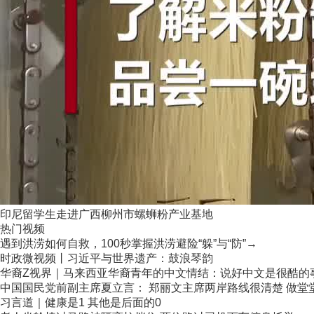
印尼留学生走进广西柳州市螺蛳粉产业基地
热门视频
遇到洪涝如何自救，100秒掌握洪涝避险“躲”与“防”→
时政微视频丨习近平与世界遗产：鼓浪琴韵
华裔Z视界｜马来西亚华裔青年的中文情结：说好中文是很酷的
中国国民党前副主席夏立言： 郑丽文主席两岸路线很清楚 做堂堂正
习言道｜健康是1 其他是后面的0