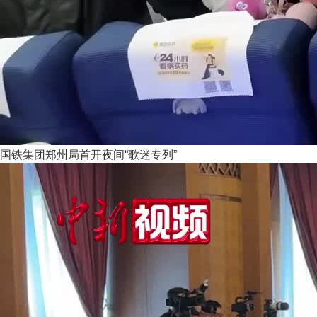
国铁集团郑州局首开夜间“歌迷专列”