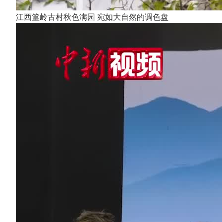
江西篁岭古村秋色满园 宛如大自然的调色盘