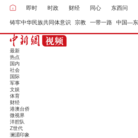
即时
时政
财经
同心
东西问
铸牢中华民族共同体意识
宗教
一带一路
中国—
最新
热点
国内
社会
国际
军事
文娱
体育
财经
港澳台侨
微视界
洋腔队
Z世代
澜湄印象