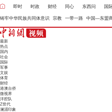
即时
时政
财经
同心
东西问
国
铸牢中华民族共同体意识
宗教
一带一路
中国—东盟
最新
热点
国内
社会
国际
军事
文娱
体育
财经
港澳台侨
微视界
洋腔队
Z世代
澜湄印象