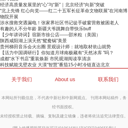
经济高质量发展里的“心”与“新”｜北京经济“向新”突破
“北上先锋 红心向党——红二十五军长征革命文物联展”在河南博
物院开展
涉水搜救突遇漏电！张家界社区书记徒手破窗营救被困老人
有趣的人不分年龄 新疆大爷跳舞自带快乐buff
【少年讲诗词】宿新市徐公店——邵米粒（美国）
陕西咸阳湖上演天然“鸳鸯锅”美景
贵州梯田音乐会火出圈 景观设计师：就地取材依山就势
【活力中国调研行】你知道月球南极藏有“天然冰库 ”吗？
成都“水下书店”重装焕新 市民观湖阅读享清凉
科技赋能戈壁农业 大漠“智慧”番茄15小时冷链直达北京
关于我们
About us
联系我们
本网站所刊载信息，不代表中新社和中新网观点。 刊用本网站稿件，务
经书面授权。
未经授权禁止转载、摘编、复制及建立镜像，违者将依法追究法律责任。