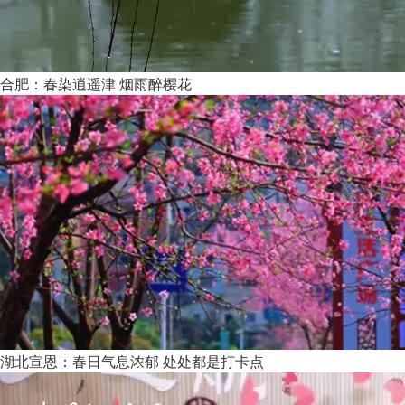
合肥：春染逍遥津 烟雨醉樱花
湖北宣恩：春日气息浓郁 处处都是打卡点