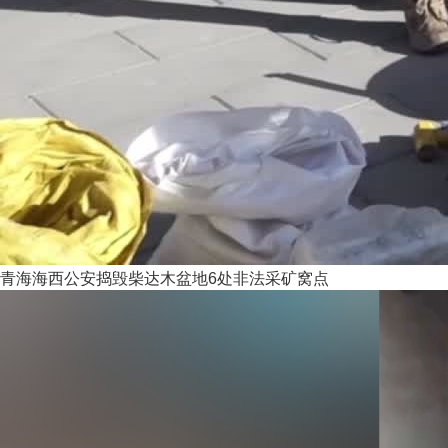
青海海西公安捣毁柴达木盆地6处非法采矿窝点