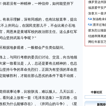
·
佛罗里达州国
！倘若没有一种精神，一种信仰，如何能坚持下
·
福原爱平安产
·
加拿大一柴犬
·
加油枪未
有表示理解，深有同感的，也有比较直率，提出
·
漂洋过海
东不上井冈山，在国民党那儿干，不会比蒋介石地
·
胶东烈士陵
官，周恩来是黄埔军校的政治部主任。这么多红军
·
结婚率降离婚
冈山坚持武装斗争呢？”
·
网红年薪百万
根据地参观者，一般都会产生类似疑问。
上，与同行考察的委员们讨论、交流，向当地领
大家一致看法是，人，总还是要有点精神的，也总
山坚持斗争的革命先烈们，正因为有坚强的革命意
定能够胜利，才能在那么恶劣的条件下毫不动摇，
得就事论事，比较肤浅，难以服人。几天以后，
中新社区
，看到桌上放有一套《毛泽东选集》一至四卷，信
政权为什么能够存在》、《井冈山的斗争》、《星
新闻排