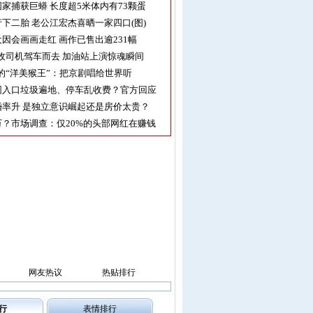
家捕获巨蟒 长度超5米体内有73颗蛋
下二胎 老公江宏杰喜晒一家四口(图)
因会画画走红 画作已售出逾231幅
收司机驾车而去 加油站上演惊魂瞬间
的“洋美猴王”：把京剧唱给世界听
园入口垃圾遍地、停车乱收费？官方回应
率升 是独立意识崛起还是房价太贵？
？市场调查：仅20%的头部网红在赚钱
网友热议
热贴排行
行
表情排行