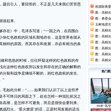
，题目引人，要回答的，不正是几天来我们苦苦思
前国际奥
图：高精
图：奥委
细读起来。
玉树地震灾
图：高精尖
存在》中，毛泽东写道：“一国之内，在四围白
图：高精尖
小块红色政权的区域长期地存在，这是世界各国从
图：高精尖
其独特的原因。而其存在和发展，亦必有相当的条
图：高精尖
图：高精尖
图：高精尖
难和危急的时候，往往怀疑这样的红色政权的存
找出这种红色政权所以发生和存在的正确的解释的
热门图
的分裂和战争是继续不断的，则红色政权的发生、
。”
毛如此分析：“……如果我们认识了以上这些矛
皇不可终日的局面之下，处在怎样一种混乱状况之
命高潮，是怎样不可避免，而且是很快会要到来。
99米“高
燃成烈火。‘星火燎原’的话，正是时局发展的适当