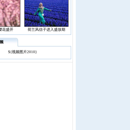
樱花盛开
荷兰风信子进入盛放期
频
${视频图片2010}