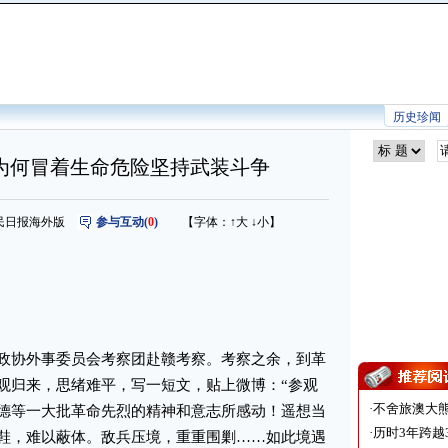
历史珍闻
为何冒着生命危险坚持武装斗争
源：人民日报海外版
参与互动(
0
)
【字体：
↑大
↓小
】
协外事委员会考察团赴赣考察。考察之余，到革
观归来，思绪难平，写一短文，贴上微博：“参观
·
不舍旅澳大
德等一大批革命先烈的精神和意志所感动！遥想当
·
历时3年跨越
鞋，难以蔽体。敌兵压境，重重围剿……如此境遇