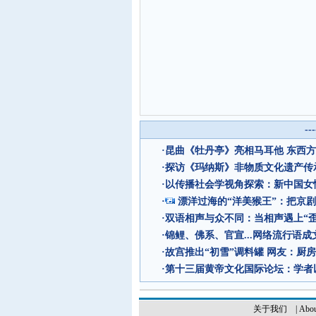
--
·
昆曲《牡丹亭》亮相马耳他 东西
·
探访《玛纳斯》非物质文化遗产传
·
以传播社会学视角探索：新中国女
·
漂洋过海的“洋美猴王”：把京
·
双语相声与众不同：当相声遇上“歪
·
锦鲤、佛系、官宣...网络流行语成
·
故宫推出“初雪”调料罐 网友：厨
·
第十三届黄帝文化国际论坛：学者
关于我们
|
Abou