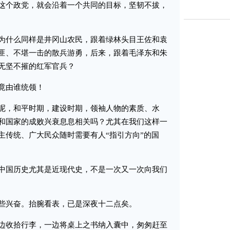
这个政党，就会沿着一个共同的目标，坚韧不拔，
什么同样是井冈山农民，跟着绿林头目王佐和袁
匪、不堪一击的散兵游勇，后来，跟着毛泽东和朱
无坚不摧的红军官兵？
竟由谁统领！
，和平时期，建设时期，领袖人物的素质、水
和国家的成败兴衰息息相关吗？尤其在我们这样一
主传统、广大民众随时需要有人“指引方向”的国
国历史尤其是近现代史，不是一次又一次向我们
兴奋。抬腕看表，已是深夜十二点矣。
收拾行李，一边将桌上之书纳入囊中，匆匆赶至