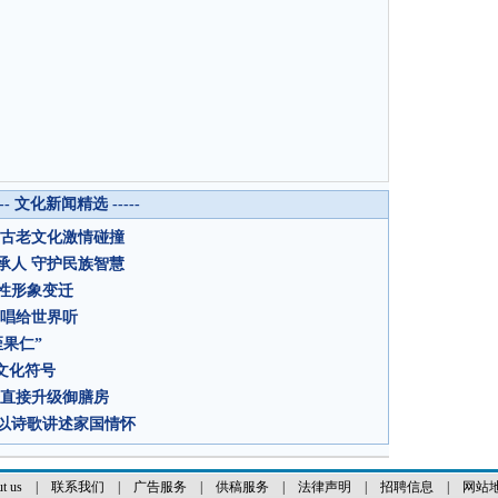
--- 文化新闻精选 -----
方古老文化激情碰撞
承人 守护民族智慧
性形象变迁
剧唱给世界听
果仁”
文化符号
房直接升级御膳房
以诗歌讲述家国情怀
t us
|
联系我们
|
广告服务
|
供稿服务
|
法律声明
|
招聘信息
|
网站