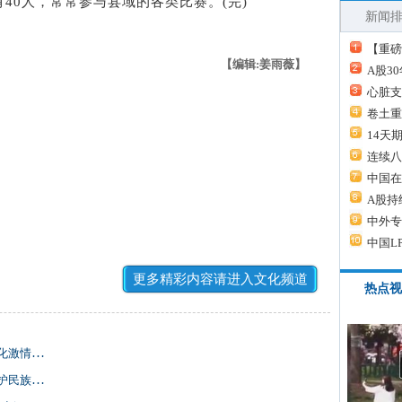
40人，常常参与县域的各类比赛。(完)
新闻
【重磅
【编辑:姜雨薇】
A股3
心脏支
卷土重
14天
连续八
中国在
A股持
中外专
中国L
更多精彩内容请进入文化频道
热点视
激情碰撞
民族智慧