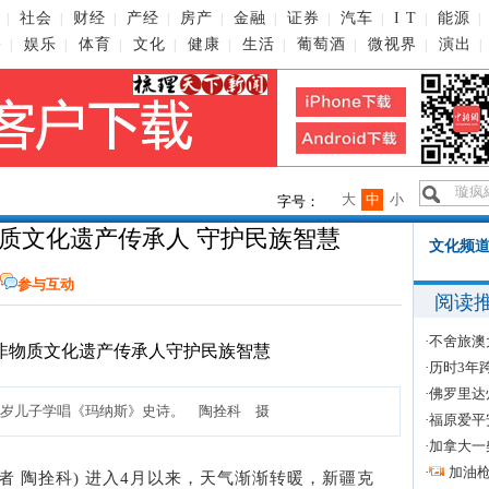
社会
财经
产经
房产
金融
证券
汽车
I T
能源
|
|
|
|
|
|
|
|
|
|
播
娱乐
体育
文化
健康
生活
葡萄酒
微视界
演出
|
|
|
|
|
|
|
|
|
大
中
小
字号：
质文化遗产传承人 守护民族智慧
文化频道
参与互动
阅读
·
不舍旅澳
·
历时3年
·
佛罗里达
7岁儿子学唱《玛纳斯》史诗。 陶拴科 摄
·
福原爱平
·
加拿大一
·
加油
记者 陶拴科) 进入4月以来，天气渐渐转暖，新疆克