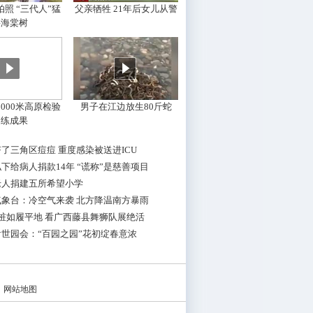
照 “三代人”猛
父亲牺牲 21年后女儿从警
摇海棠树
000米高原检验
男子在江边放生80斤蛇
训练成果
了三角区痘痘 重度感染被送进ICU
下给病人捐款14年 “谎称”是慈善项目
老人捐建五所希望小学
气象台：冷空气来袭 北方降温南方暴雨
桩如履平地 看广西藤县舞狮队展绝活
世园会：“百园之园”花初绽春意浓
|
网站地图