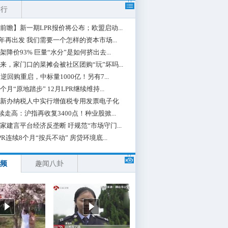
排行
前瞻】新一期LPR报价将公布；欧盟启动...
0年再出发 我们需要一个怎样的资本市场...
架降价93% 巨量“水分”是如何挤出去...
来，家门口的菜摊会被社区团购“玩”坏吗...
期逆回购重启，中标量1000亿！另有7...
个月“原地踏步” 12月LPR继续维持...
新办纳税人中实行增值税专用发票电子化
续走高：沪指再收复3400点！种业股掀...
家建言平台经济反垄断 吁规范“市场守门...
PR连续8个月“按兵不动” 房贷环境底...
频
趣闻八卦