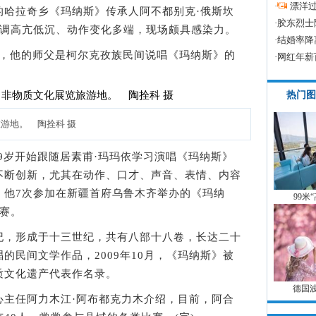
·
漂洋过
的哈拉奇乡《玛纳斯》传承人阿不都别克·俄斯坎
·
胶东烈士
曲调高亢低沉、动作变化多端，现场颇具感染力。
·
结婚率降
，他的师父是柯尔克孜族民间说唱《玛纳斯》的
·
网红年薪
热门图
游地。 陶拴科 摄
岁开始跟随居素甫·玛玛依学习演唱《玛纳斯》
不断创新，尤其在动作、口才、声音、表情、内容
，他7次参加在新疆首府乌鲁木齐举办的《玛纳
99米
赛。
，形成于十三世纪，共有八部十八卷，长达二十
的民间文学作品，2009年10月，《玛纳斯》被
质文化遗产代表作名录。
德国
任阿力木江·阿布都克力木介绍，目前，阿合