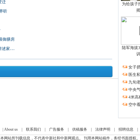
变迁
为给孩子拍
界听
号
级御膳房
陆军海拔3
国情怀
·
女子挤
·
医生私
·
九旬
·
中央
·
4米高
·
空中看
|
About us
|
联系我们
|
广告服务
|
供稿服务
|
法律声明
|
招聘信息
本网站所刊载信息，不代表中新社和中新网观点。 刊用本网站稿件，务经书面授权。