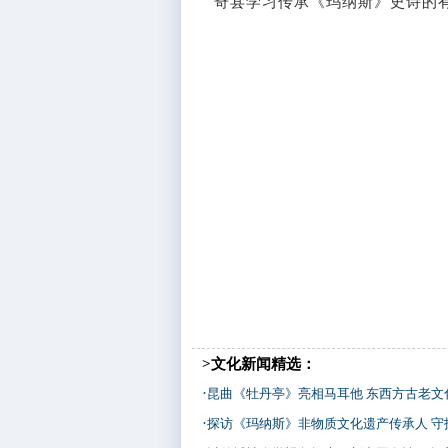
奇县学习传承《玛纳斯》史诗的有
>文化新闻精选：
·
昆曲《牡丹亭》亮相马耳他 东西方古老文化
·
探访《玛纳斯》非物质文化遗产传承人 守护