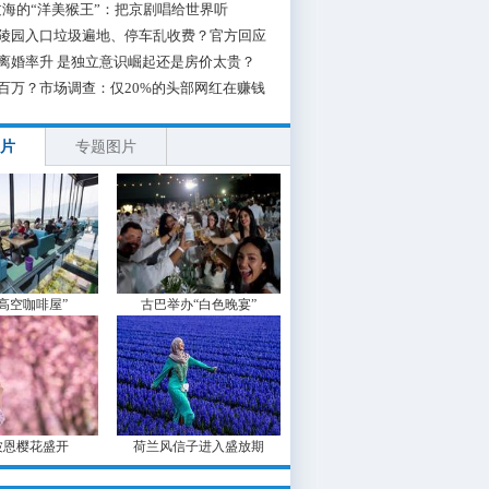
海的“洋美猴王”：把京剧唱给世界听
陵园入口垃圾遍地、停车乱收费？官方回应
离婚率升 是独立意识崛起还是房价太贵？
百万？市场调查：仅20%的头部网红在赚钱
片
专题图片
“高空咖啡屋”
古巴举办“白色晚宴”
波恩樱花盛开
荷兰风信子进入盛放期