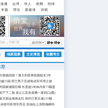
港澳
台湾
华人
侨网
经纬
|
|
|
|
专题
理论
新媒体
供稿
|
|
|
鏂伴椈
鎼� 绱�
:
独家观察
文史博览
收藏考古
推荐
大熊猫回国！澳大利亚将租期延长5年
跨越33国 荷兰男子完成电动车环球之旅
州国家捕获巨蟒 长度超5米体内有73颗蛋
安产下二胎 老公江宏杰喜晒一家四口(图)
柴犬因会画画走红 画作已售出逾231幅
枪未收司机驾车而去 加油站上演惊魂瞬间