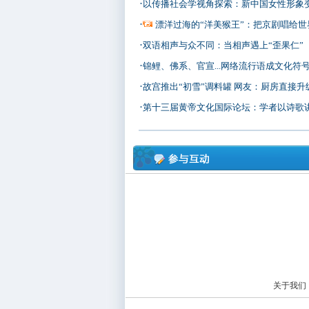
·
以传播社会学视角探索：新中国女性形象
·
漂洋过海的“洋美猴王”：把京剧唱给世
·
双语相声与众不同：当相声遇上“歪果仁”
·
锦鲤、佛系、官宣...网络流行语成文化符
·
故宫推出“初雪”调料罐 网友：厨房直接升
·
第十三届黄帝文化国际论坛：学者以诗歌讲述家
关于我们