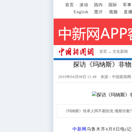
首页
滚动
国内
国际
军事
|
|
|
|
English
图片
视频
直
|
|
|
首页
→
文化新闻
探访《玛纳斯》非物
2019年04月08日 11:48 来源：
中国新闻网
《玛纳斯》传承人阿不都别克·俄斯坎教
中新网
乌鲁木齐4月8日电(