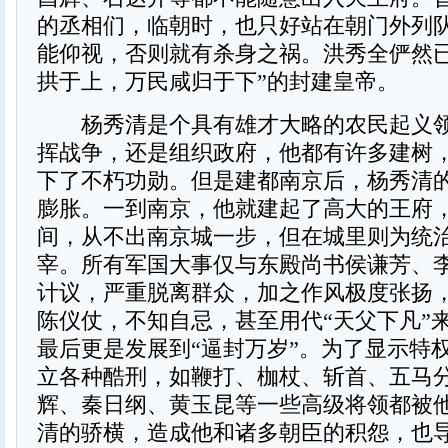
的丞相们，临朝时，也只好站在朝门外列
能仰视，否则就有杀身之祸。洪秀全俨然已
拱于上，万民咸归于下”的封建皇帝。
杨秀清是个具有雄才大略的农民起义领
挥战争，还是组织政府，他都有许多建树
下了不朽功勋。但是建都南京后，杨秀清
膨胀。一到南京，他就建起了高大的王府
间，从不出南京城一步，但在城里则为统
宰。所有军国大事仅与东殿尚书侯谦芳、
计议，严重脱离群众，加之作风极度张扬
陈仪仗，不知自忌，甚至用代“天父下凡”
最后更是发展到“逼封万岁”。为了显示特
立各种酷刑，如鞭打、枷杖、斩首、五马
辉、秦日纲、黄玉昆等一些高级将领都被
清的骄横，造成他和诸多朝臣的积怨，也