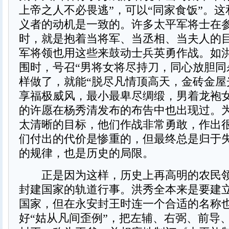
上帝之人不必畏逃”，可以“同家食饭”。
义者的动机是一致的。许多太平军将士在
时，就是抱着当将军、当丞相、当夫人的
军将领也用这些来鼓动士兵英勇作战。如
围时，号召“男将女将尽持刀，同心放胆同
样做了，就能“脱尽凡情顶高天，金砖金屋
享福极威风，最小最卑尽绸缎，男着龙袍女
的许愿在杨秀清发布的布告中也出现过。
太清晰的目标，他们作战非常勇敢，作出
们付出的代价是惨重的，但最终总是归于
的规律，也是历史的局限。
正是因为这样，历史上再高明的农民领
封建国家的轨道行事。洪秀全本来是要建
国家，但在永安封王时连一个合适的名称
好“姑从凡间歪例”，把左辅、右弼、前导