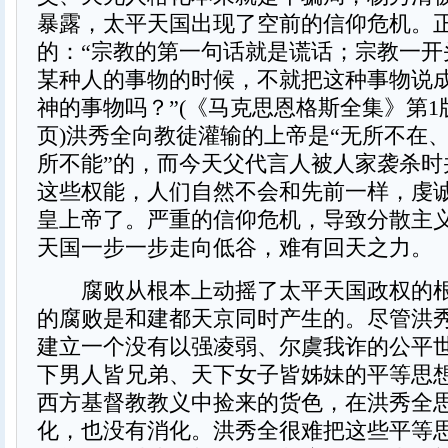
暴露，太平天国出现了空前的信仰危机。
的：“宗教的第一句话就是谎话；宗教一开
某种人的事物的时候，不就把这种事物说
神的事物吗？”(《马克思恩格斯全集》第1版
页)洪秀全向教徒灌输的上帝是“无所不在
所不能”的，而今天父代言人被人家袭杀时
这些权能，人们自然不会和先前一样，虔
皇上帝了。严重的信仰危机，导致分散主
天国一步一步走向低谷，难有回天之力。
腐败从根本上动摇了太平天国政权的根
的腐败是和建都天京同时产生的。尽管洪
建立一个没有以强凌弱、尔虞我诈的公平
下男人皆兄弟、天下女子皆姊妹的平等思
西方基督教教义中捡来的货色，在洪秀全
化，也没有消化。洪秀全很难把这些平等