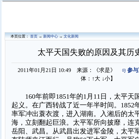
本页位置：
首页
→
新闻中心
→
文化新闻
太平天国失败的原因及其历
2011年01月21日 10:49 来源：《求是》
参与
体：
↑大
↓小
】
160年前即1851年的1月11日，太平
起义。在广西转战了近一年半时间。1852
率军冲出蓑衣渡，进入湖南。入湘后的太
海，立刻翻起巨浪。太平军所向披靡，连
岳阳、武昌。从武昌出发进军金陵，太平