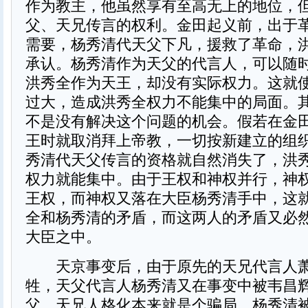
作为教主，他虽然享有至高无上的地位，
父、天兄传言的权利。金田起义前，出于
需要，杨秀清代天父下凡，援救了革命，
承认。杨秀清作为天父的代言人，可以随
洪秀全作为天王，却没有实际权力。这就
过大，造成洪秀全权力不能集中的局面。
不是没有解决这个问题的机会。假若在金
王时就取消拜上帝教，一切按新建立的组
秀清代天父传言的资格就自然消失了，洪
权力就能集中。由于王权和神权并行，神
王权，而神权又落在大臣杨秀清手中，这
全和杨秀清的矛盾，而这两人的矛盾又必
大臣之中。
天京事变后，由于原先的天兄代言人萧
牲，天父代言人杨秀清又在事变中被韦昌
父、天兄人格化本来就是个骗局，杨秀清