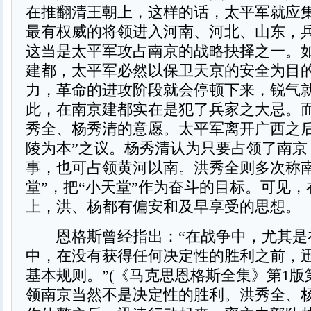
在推翻清王朝上，这样的话，太平军就应
最有权威的将领进入河南、河北、山东，
这当是太平军攻占南京的战略抉择之一。
建都，太平军必然以保卫天京的安全为目
力，革命的进攻阶段就会停顿下来，锐气
此，在南京建都实在是犯了兵家之大忌。
秀全、杨秀清的意愿。太平军离开广西之后
陵为本”之议。杨秀清认为只要占领了南京
事，也可占领黄河以南。洪秀全则多次称南
堂”，把“小天堂”作为奋斗的目标。可见
上，洪、杨都有偏安和及早享受的思想。
恩格斯曾经指出：“在战争中，尤其是
中，在没有获得任何决定性的胜利之前，
基本规则。”(《马克思恩格斯全集》第1版第
领南京当然不是决定性的胜利。洪秀全、