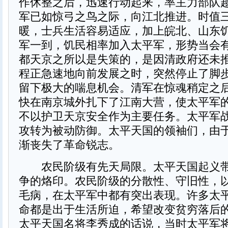
作休整之后，迅速行动起来，率主力部队
军已如惊弓之鸟之际，向江北推进。时值
暖，士兵生活容易适应，加上皖北、山东
军一到，饥民相率加入太平军，形势当会
都天京之所以是失策的，是因清政府还未
程正急速地向前发展之时，突然停止了脚
留下极大的喘息机会。清军在惊魂稍定之
快在南京城外扎下了江南大营，使太平军
不以护卫天京安全作为主要任务。太平军
攻转为被动防御。太平天国的领袖们，由
渐丧失了革命锐志。
农民阶级有先天局限。太平天国起义带
争的烙印。农民阶级的分散性、守旧性，
毛病，在太平军中都有突出表现。许多太
命都是出于生活所迫，希望改变贫穷落后
太平天国名将李秀成的话说，当时太平军将