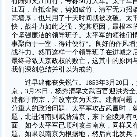
有陆师夹江而行，号称50万大军。太平军
江西，直抵金陵，势如破竹，清军无力招
高墙厚，也只用了十天时间就被攻破。太
快，战斗力如此之强，究其原因，最根本
个坚强廉洁的领导班子。太平军的领袖们
事聚商于一室，得计便行”。良好的作风增
战斗力。然而这样一个领导班子在进城之
最终导致天京政权的败亡，这其中的原因
我们深刻总结并引以为戒的。
过早建都丧失锐气。1853年3月20日
京，3月29日，杨秀清率文武百官迎洪秀
建都于南京，并改南京为天京。建都问题
分重大的政治问题。太平军攻占武昌时，
题，北进河南则威胁清京，东下金陵则有
面。如今太平军已顺利攻占南京，同样又
题。如果以南京为根据地，然后向北发兵