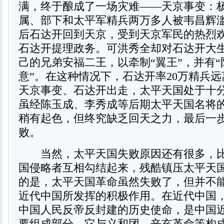
满，终于酿成了一场灾难——天京事变：
属、部下和太平军精兵两万多人被韦昌辉
后石达开回到天京，受到天京军民的热烈
石达开提理政务。可洪秀全却对石达开大
己的兄弟安福二王，以牵制“翼王”，并有
意”。在这种情况下，石达开率20万精兵
天京事变、石达开出走，太平天国处于十
虽经陈玉成、李秀成等后期太平天国名将
稍有起色，但终究缺乏回天之力，最后一
败。
当然，太平天国失败原因还有很多，比
国侵略者互相勾结起来，残酷镇压太平天
的是，太平天国革命虽然失败了，但并不
近代中国所发挥的积极作用。在近代中国
中国人民反帝反封建的历史使命，是中国
要组成部分，它与义和团、辛亥革命等构