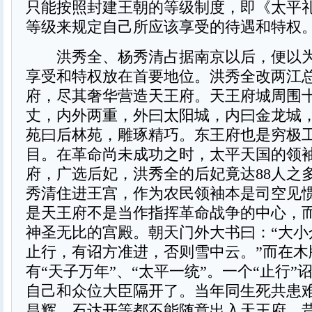
只能按照封建王朝的等级制度，即《太平
等级来规定自己所应该享受的待遇和特权
洪秀全、杨秀清占据南京以后，便以为
享受和特权放在首要地位。洪秀全改两江
府，尽其奢华营造天王府。天王府城周围
丈，内外两重，外曰太阳城，内曰金龙城
苑曰后林苑，雕琢精巧。东王府也是穷极
目。在革命尚未成功之时，太平天国的领
府，广选后妃，洪秀全的后妃竟达88人之
秀清住进王宫，作为农民领袖本是司空见
是天王府不是当作指挥革命战争的中心，
神圣无比的宫殿。朝天门外大书曰：“大小
止行，有诏方准进，否则雪中云。”而在木
有“天子万年”、“太平一统”。一个“止行”
自己和众位大臣隔开了。当年同生死共患
昌辉、石达开等都不能随意出入天王府。