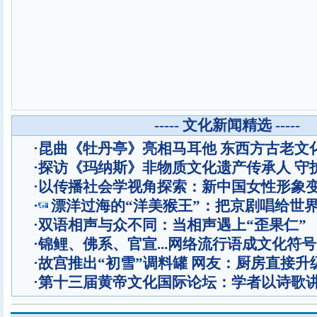
----- 文化新闻精选 -----
·
昆曲《牡丹亭》亮相马耳他 东西方古老文
·
探访《玛纳斯》非物质文化遗产传承人 守
·
以传播社会学视角探索：新中国女性形象
·
漂洋过海的“洋美猴王”：把京剧唱给世
·
双语相声与众不同：当相声遇上“歪果仁”
·
锦鲤、佛系、官宣...网络流行语成文化符号
·
故宫推出“初雪”调料罐 网友：厨房直接升
·
第十三届黄帝文化国际论坛：学者以诗歌