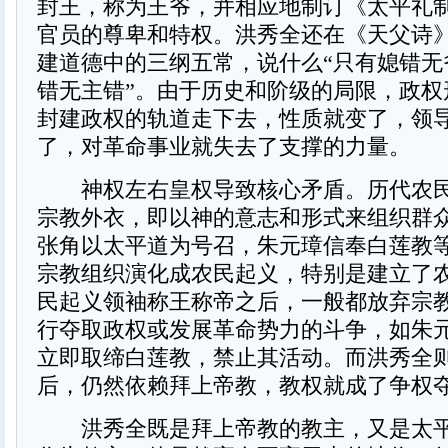
封王，称为王爷，并相应地制订《太平礼
官员的尊卑和特权。洪秀全还在《天父诗
建道德中的三纲五常，说什么“只有媳错无
错无主错”。由于历史和阶级的局限，政权
封建政权的轨道走下去，性质就变了，领
了，对革命事业就失去了支撑的力量。
神权左右皇权导致核心矛盾。历代农民
宗教外衣，即以神的意志和形式来组织群
张角以太平道为号召，朱元璋信奉白莲教
宗教组织演化成农民起义，特别是建立了
民起义领袖称王称帝之后，一般都放弃宗
行夺取政权或发展革命势力的斗争，如朱
立即取缔白莲教，禁止其活动。而洪秀全
后，仍然依赖拜上帝教，教权就成了争权
洪秀全既是拜上帝教的教主，又是太平