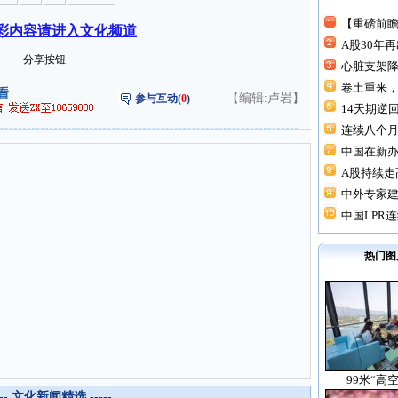
【重磅前瞻
彩内容请进入文化频道
A股30年
分享按钮
心脏支架降价
卷土重来，
【编辑:卢岩】
参与互动(
0
)
14天期逆回
连续八个月“
中国在新
A股持续走高
中外专家建
中国LPR连
热门图
99米“高
--- 文化新闻精选 -----