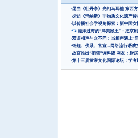
·
昆曲《牡丹亭》亮相马耳他 东西
·
探访《玛纳斯》非物质文化遗产传
·
以传播社会学视角探索：新中国女
·
漂洋过海的“洋美猴王”：把京
·
双语相声与众不同：当相声遇上“歪
·
锦鲤、佛系、官宣...网络流行语成
·
故宫推出“初雪”调料罐 网友：厨
·
第十三届黄帝文化国际论坛：学者