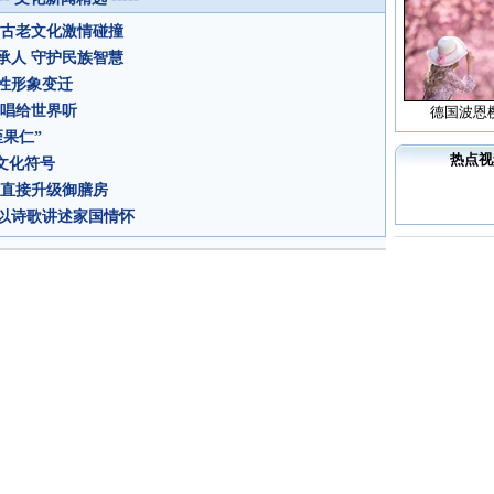
方古老文化激情碰撞
承人 守护民族智慧
性形象变迁
剧唱给世界听
德国波恩
果仁”
热点视
文化符号
房直接升级御膳房
以诗歌讲述家国情怀