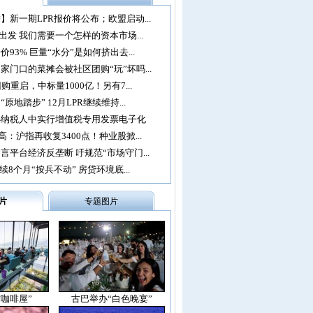
】新一期LPR报价将公布；欧盟启动...
再出发 我们需要一个怎样的资本市场...
93% 巨量“水分”是如何挤出去...
家门口的菜摊会被社区团购“玩”坏吗...
购重启，中标量1000亿！另有7...
原地踏步” 12月LPR继续维持...
办纳税人中实行增值税专用发票电子化
：沪指再收复3400点！种业股掀...
言平台经济反垄断 吁规范“市场守门...
续8个月“按兵不动” 房贷环境底...
片
专题图片
空咖啡屋”
古巴举办“白色晚宴”