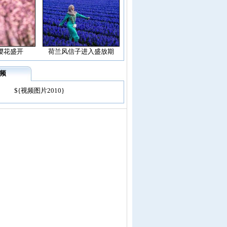
樱花盛开
荷兰风信子进入盛放期
频
${视频图片2010}