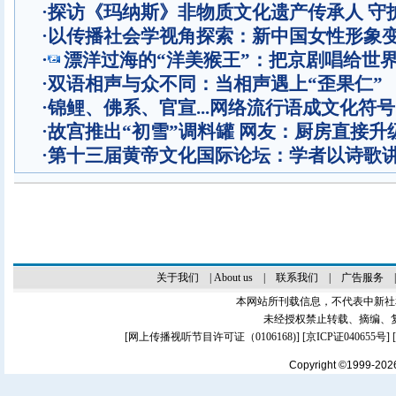
·
探访《玛纳斯》非物质文化遗产传承人 守
·
以传播社会学视角探索：新中国女性形象
·
漂洋过海的“洋美猴王”：把京剧唱给世
·
双语相声与众不同：当相声遇上“歪果仁”
·
锦鲤、佛系、官宣...网络流行语成文化符号
·
故宫推出“初雪”调料罐 网友：厨房直接升
·
第十三届黄帝文化国际论坛：学者以诗歌
关于我们
|
About us
|
联系我们
|
广告服务
本网站所刊载信息，不代表中新社
未经授权禁止转载、摘编、
[
网上传播视听节目许可证（0106168)
] [
京ICP证040655号
]
Copyright ©1999-20