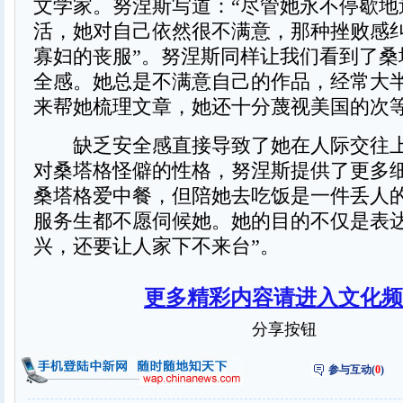
文学家。努涅斯写道：“尽管她永不停歇地
活，她对自己依然很不满意，那种挫败感
寡妇的丧服”。努涅斯同样让我们看到了桑
全感。她总是不满意自己的作品，经常大
来帮她梳理文章，她还十分蔑视美国的次
缺乏安全感直接导致了她在人际交往上
对桑塔格怪僻的性格，努涅斯提供了更多
桑塔格爱中餐，但陪她去吃饭是一件丢人的
服务生都不愿伺候她。她的目的不仅是表
兴，还要让人家下不来台”。
更多精彩内容请进入文化频
分享按钮
参与互动(
0
)