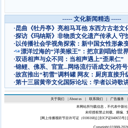
----- 文化新闻精选 -----
·
昆曲《牡丹亭》亮相马耳他 东西方古老文
·
探访《玛纳斯》非物质文化遗产传承人 守
·
以传播社会学视角探索：新中国女性形象
·
漂洋过海的“洋美猴王”：把京剧唱给世
·
双语相声与众不同：当相声遇上“歪果仁”
·
锦鲤、佛系、官宣...网络流行语成文化符号
·
故宫推出“初雪”调料罐 网友：厨房直接升
·
第十三届黄帝文化国际论坛：学者以诗歌
关于我们
|
About us
|
联系我们
|
广告服务
本网站所刊载信息，不代表中新社
未经授权禁止转载、摘编、
[
网上传播视听节目许可证（0106168)
] [
京ICP证040655号
]
Copyright ©1999-20