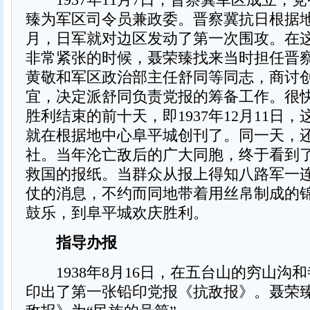
臻为军区司令员兼政委。晋察冀抗日根据
月，日军就对边区发动了第一次围攻。在
非常紧张的时候，聂荣臻找来当时担任晋
黄敬和军区政治部主任舒同等同志，商讨
宜，决定派舒同负责党报的筹备工作。很
胜利结束的前十天，即1937年12月11日
就在根据地中心阜平城创刊了。同一天，
社。当年沦亡敌后的广大同胞，终于看到
救国的报纸。当群众从报上得知八路军一
仗的消息，不约而同地带着用丝帛制成的
鼓乐，到阜平城欢庆胜利。
指导办报
1938年8月16日，在五台山的穷山沟
印出了第一张铅印党报《抗敌报》。聂荣