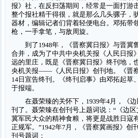
报》社，在反扫荡期间，经常是一面打游
整个报社精干得很，就是那么几头骡子，
器材，编辑记者们背着轻便电台。邓拓带
枪，一手拿笔，与敌周旋。
到了1948年，《晋察冀日报》与晋冀
合并，成为了中共中央机关报《人民日报
远的里庄，既是《晋察冀日报》终刊地，
央机关报——《人民日报》创刊地。《晋察
14日宣告终刊。《终刊启事》由邓拓起草
于报端。
在聂荣臻的关怀下，1939年4月，《边
刊了。聂荣臻在创刊号上题词说：“《边区
冀军民大众的精神食粮，将更是战胜日寇
正规军。”1942年7月，《晋察冀画报》
刊号题词：