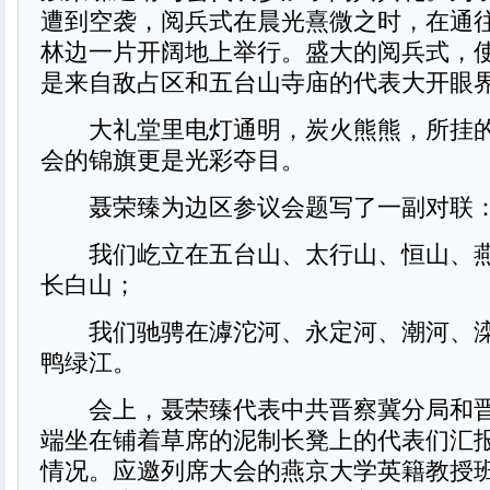
遭到空袭，阅兵式在晨光熹微之时，在通
林边一片开阔地上举行。盛大的阅兵式，
是来自敌占区和五台山寺庙的代表大开眼
大礼堂里电灯通明，炭火熊熊，所挂的1
会的锦旗更是光彩夺目。
聂荣臻为边区参议会题写了一副对联
我们屹立在五台山、太行山、恒山、燕
长白山；
我们驰骋在滹沱河、永定河、潮河、滦
鸭绿江。
会上，聂荣臻代表中共晋察冀分局和晋
端坐在铺着草席的泥制长凳上的代表们汇
情况。应邀列席大会的燕京大学英籍教授