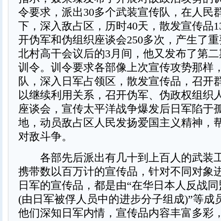
令要求，派出30多个武装宣传队，在人民
下，深入敌占区，历时40天，散发宣传品1
开伪军和伪组织座谈会250多次，产生了重
北村高干会议后的3月间，他又发布了第二
训令。训令要求各部像上次宣传攻势那样
队，深入日军占领区，散发宣传品，召开
以继续利用关系，召开伪军、伪政权组织
座谈会，宣传太平洋战争爆发后日军陷于
地，动员敌占区人民发扬爱国主义精神，
对敌斗争。
各部先后派出有几十到上百人的武装工
携带数以百万计的宣传品，针对不同对象
日军的宣传品，都是由“在华日本人反战同
(由日军被俘人员中的进步分子组成)”等成
他们深知日军内情，宣传品内容丰富多彩