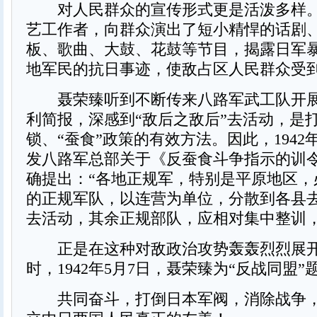
对人民群众的宣传形式更是活泼多样。
艺工作者，向群众演出了短小精悍的话剧
板、歌曲、大鼓、花鼓等节目，揭露日军
地军民的抗日事迹，使敌占区人民群众受
聂荣臻听到不断传来八路军武工队开展
利简报，深感到“敌后之敌后”去活动，是
锁、“蚕食”政策的有效方法。因此，1942
发八路军总部关于《反蚕食斗争指示的训
确提出：“各地正规军，特别是平原地区，必须
的正规军队，以连营为单位，分散到各县
去活动，其余正规部队，应相对集中整训，
正是在这种对敌政治攻势轰轰烈烈展开
时，1942年5月7日，聂荣臻为“反战同盟
共同奋斗，打倒日本军阀，消除战争，