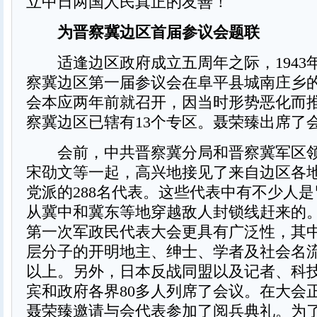
立中日两国人民真正的友善！
为晋察冀边区首届参议会题联
适逢边区政府成立五周年之际，1943年
察冀边区第一届参议会在阜平县城南庄乡的
会本应两年前就召开，因当时形势恶化而推
察冀边区已辖有13个专区。聂荣臻出席了
会前，中共晋察冀分局和晋察冀军区领
宋劭文等一起，高兴地接见了来自边区各
党派的288名代表。这些代表中有不少人
从冀中和冀东等地穿越敌人封锁线赶来的
第一次军政民代表大会更具有广泛性，其
层分子的开明地主、绅士、学者及社会名流
以上。另外，日本反战同盟以及记者、科
宾和政府各界80多人列席了会议。在大会
聂荣臻邀请与会代表参加了阅兵典礼。为