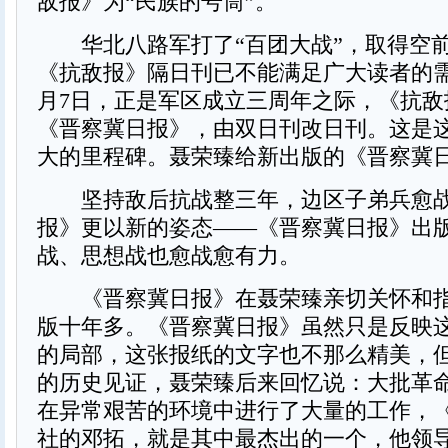
敌报》为“民族的号筒”。
华北八路军打了“百团大战”，取得空
《抗敌报》隔日刊已不能满足广大读者的需要
月7日，正是军区成立三周年之际，《抗敌
《晋察冀日报》，由双日刊改日刊。这是
大的里程碑。聂荣臻给新出版的《晋察冀
坚持敌后抗战整三年，边区子弟兵愈战
报》更以新的姿态——《晋察冀日报》出
战、思想战也愈战愈有力。
《晋察冀日报》在聂荣臻亲切关怀和指
版十年多。《晋察冀日报》虽然只是反映
的局部，这张报纸的文字也不那么精美，
的历史见证，聂荣臻后来回忆说：大批革
在异常艰苦的环境中进行了大量的工作，
社的邓拓，就是其中最杰出的一个，他领