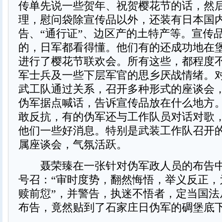
传单先说一些贺年、祝贺樱花节的话，然
理，慰问袋除宣传品以外，还装有日本国
告、“通行证”、边区产的土特产等。宣传
的，日军都看得懂。他们有的还成功地在
进行了樱花节联欢会。所有这些，都程度
军士兵及一些下层军官的思乡厌战情绪。
武工队通过关系，召开多种形式的座谈会
伪军据点喊话，告诉宣传品放在什么地方
敢反抗，有的伪军还与工作队员对话对歌
他们一些好消息。特别是武装工作队召开
属座谈会，气氛活跃。
聂荣臻在一张针对伪军政人员的布告中
号召：“审时度势，翻然悔悟，举义反正，
赎前愆”，并警告，执迷不悟者，定当国法
布告，竟然贴到了石家庄日伪军的碉堡底