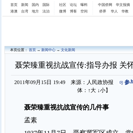
首页
新闻
国内
国际
社区
论坛
曝料
中国侨网
华文报摘
港澳
台湾
地方
法治
微博
博客
空间
侨界
华人
华教
本页位置：
首页
→
新闻中心
→
文化新闻
聂荣臻重视抗战宣传:指导办报 关怀
2011年09月15日 19:49 来源：人民政协报
参
体：
↑大
↓小
】
聂荣臻重视抗战宣传的几件事
孟素
1937年11月7日，晋察冀军区成立，