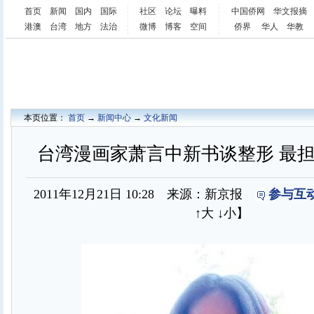
首页
新闻
国内
国际
社区
论坛
曝料
中国侨网
华文报摘
港澳
台湾
地方
法治
微博
博客
空间
侨界
华人
华教
本页位置：
首页
→
新闻中心
→
文化新闻
台湾漫画家萧言中新书谈整形 最
2011年12月21日 10:28 来源：新京报
参与互动
↑大
↓小
】