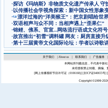
·
探访《玛纳斯》非物质文化遗产传承人 守
·
以传播社会学视角探索：新中国女性形象
·
漂洋过海的“洋美猴王”：把京剧唱给世
·
双语相声与众不同：当相声遇上“歪果仁”
·
锦鲤、佛系、官宣...网络流行语成文化符号
·
故宫推出“初雪”调料罐 网友：厨房直接升
·
第十三届黄帝文化国际论坛：学者以诗歌
关于我们
|
About us
|
联系我们
|
广告服务
本网站所刊载信息，不代表中新社
未经授权禁止转载、摘编、
[
网上传播视听节目许可证（0106168)
] [
京ICP证040655号
]
Copyright ©1999-20