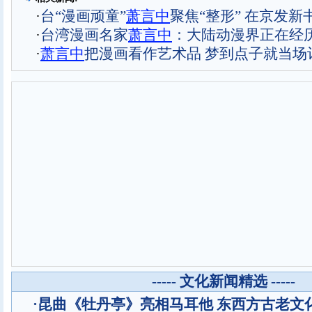
·
台“漫画顽童”
萧言中
聚焦“整形” 在京发新
·
台湾漫画名家
萧言中
：大陆动漫界正在经
·
萧言中
把漫画看作艺术品 梦到点子就当场
----- 文化新闻精选 -----
·
昆曲《牡丹亭》亮相马耳他 东西方古老文