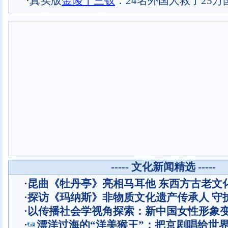
·
真实版
金陵十三钗
：24名外国人救了25万
----- 文化新闻精选 -----
·
昆曲《牡丹亭》亮相马耳他 东西方古老文
·
探访《玛纳斯》非物质文化遗产传承人 守
·
以传播社会学视角探索：新中国女性形象
·
漂洋过海的“洋美猴王”：把京剧唱给世