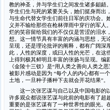
教的神圣，并与学生们之间发生诸多龃龉
学生们生与死的紧要关头，她们挺身而出
与生命代替女学生们前往日军的庆功会。
义并不输给那些在枪林弹雨中穿行的军人
烂的笑容留给我们的不仅仅是苦涩的泪水
想。这一情节具有丰富的内涵与思想，无
呈现，还是理论批评的阐释，都有广阔深
此，人性的深度，或曰人性的光芒，在这
上得到极其鲜明且丰富的张扬与呈现。编
《金陵十三钗》是“用人类之善向人类之恶
被影片感动是因为 “每个人的内心都有一
土地，一旦种子播种下去就会开花结果”。
这一次张艺谋与自己以及中国电影的以
许多观众都说张艺谋与此前的电影有了超
重要的是张艺谋有了一种世界性的眼光。