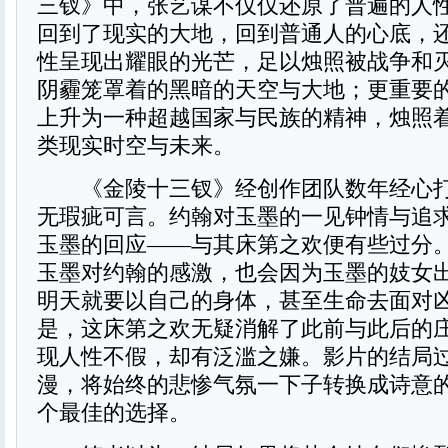
三钗》中，张艺谋不仅仅还原了普遍的人
回到了现实的大地，回到普通人的心底，
性呈现出耀眼的光芒，足以烛照被战争和
阴霾笼罩着的黑暗的天空与大地；更重要
上升为一种超越国家与民族的精神，烛照
类现实时空与未来。
《金陵十三钗》经创作团队数年经心打
无瑕疵可言。约翰对玉墨的一见钟情与追
玉墨的回应——与其床第之欢便有些过分
玉墨对约翰的感激，也会因为玉墨的妓女
明天就要以自己的身体，甚至生命去面对
是，这床第之欢无疑消解了此前与此后的
现人性不假，却有泛滥之嫌。影片的结局
漫，将始终的悲惨气氛一下子转换成诗意
个最佳的选择。