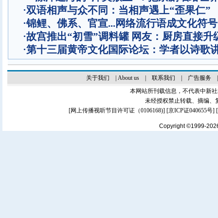
·
双语相声与众不同：当相声遇上“歪果仁”
·
锦鲤、佛系、官宣...网络流行语成文化符号
·
故宫推出“初雪”调料罐 网友：厨房直接升
·
第十三届黄帝文化国际论坛：学者以诗歌
关于我们
|
About us
|
联系我们
|
广告服务
本网站所刊载信息，不代表中新社
未经授权禁止转载、摘编、
[
网上传播视听节目许可证（0106168)
] [
京ICP证040655号
]
Copyright ©1999-20