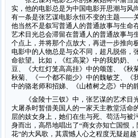
实，他的电影总是为中国电影开思潮与风
有一条是张艺谋电影永恒不变的主题——
他当然不是叙写普通人的普通故事与生命
艺术目光总会滞留在普通人的普通故事与
个点上，并将那个点放大，再进一步推向
电影中的人物总是与众不同，超凡脱俗，
命欲望。比如，《红高粱》中的我奶奶、
豆、《大红灯笼高高挂》中的颂莲、《秋
秋菊、《一个都不能少》中的魏敏芝、《
中的骆老师和招娣、《山楂树之恋》中的
《金陵十三钗》中，张艺谋的艺术目光
大屠杀时暂借美国人的一家天主教堂活命的
层的妓女身上，她们在生与死、苟活与被
身而出，高昂地唱出了“商女亦知亡国恨，
花”的大风歌，其震憾人心之程度无疑超越