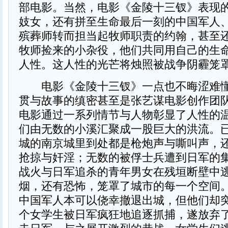
部电影。当然，电影《金陵十三钗》表现的
妓女，还有拼至生命最后一刻的中国军人
殡葬师转而担当起牧师职责的约翰，甚至
牧师捡来的小杂役，他们共同用自己的生
人性。这人性的光芒将烛照被战争阴霾笼
电影《金陵十三钗》一点也不晦涩难懂
贯与故事的缜密甚至是张艺谋电影创作团
电影通过一系列情节与人物彰显了人性的
们由无数的小溪汇聚成一股巨大的洪流。
城的南京城里到处都是枪炮声与嘶叫声，
抢掠与奸淫；无数的被俘士兵遭到日军的
战火与日军追杀的青年男女在残垣断壁中
烟，还有恐怖，笼罩了城市的每一个空间
中国军人本可以侥幸撤退出城，但他们却
个女学生被日军疯狂地追逐抓捕，遂放弃