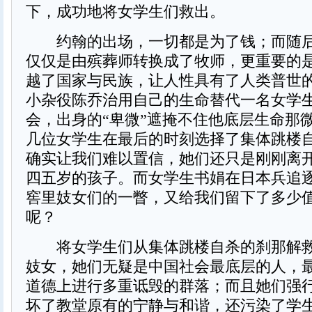
下，成功地将女学生们救出。
约翰的出场，一切都是为了钱；而随后
仅仅是由殡葬师转换成了牧师，更重要的
越了国家与民族，让人性具有了人类普世
小杂役陈乔治用自己的生命替代一名女学
会，出身的“卑微”遮掩不住他底层生命那
几位女学生在最后的时刻选择了集体跳楼
确实让我们难以置信，她们还只是刚刚离
四五岁的孩子。而女学生书娟在日本兵追
窖里妓女们的一瞥，又给我们留下了多少
呢？
将女学生们从集体跳楼自杀的刹那解救
妓女，她们无疑是中国社会最底层的人，
道德上进行多重诋毁的群落；而且她们强
坏了教堂原有的宁静与和谐，还污染了学