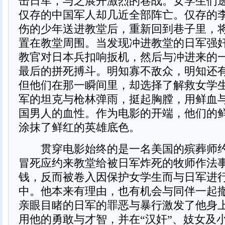
击日军，与之展开激烈的巷战。女学生们
仅存的中国军人却几近全部阵亡。仅存的
伤的少年送进教堂后，重新回到巷子里，
置在教堂周围。当发现冲进教堂的日军强
教官对日本兵扣响扳机，然后与冲进来的
最后的拼死搏斗。明知寡不敌众，明知还
但他们在那一瞬间里，却选择了解救女学
军的坦克与枪林弹雨，挺起胸膛，用鲜血
国男人的血性。作为电影的开端，他们的
涂抹了鲜红的英雄底色。
贯穿电影始终的是一名美国的殡葬师约
冒死应约来教堂给被日军炸死的牧师作法
钱，反而被卷入因保护女学生而与日军进
中。他本来有理由，也有机会与同伴一起
亲眼目睹的日军的罪恶与暴行激发了他身
用他的勇敢与才智，并在“汉奸”、妓女及