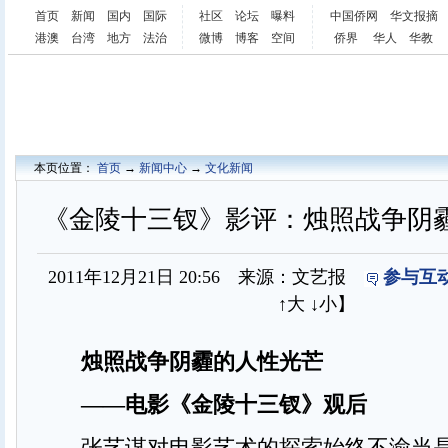
首页
新闻
国内
国际
社区
论坛
曝料
中国侨网
华文报摘
港澳
台湾
地方
法治
微博
博客
空间
侨界
华人
华教
本页位置：
首页
→
新闻中心
→
文化新闻
《金陵十三钗》影评：烛照战争阴
2011年12月21日 20:56 来源：文艺报
参与互动
↑大
↓小
】
烛照战争阴霾的人性光芒
——电影《金陵十三钗》观后
张艺谋对电影艺术的探索始终不渝当是