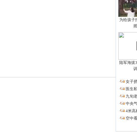
为给孩子拍
陆军海拔3
·
女子挤
·
医生私
·
九旬
·
中央
·
4米高
·
空中看