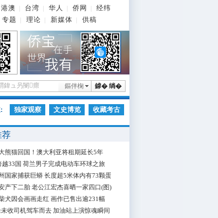
港澳
台湾
华人
侨网
经纬
|
|
|
|
专题
理论
新媒体
供稿
|
|
|
鏂伴椈
鎼� 绱�
:
独家观察
文史博览
收藏考古
推荐
大熊猫回国！澳大利亚将租期延长5年
跨越33国 荷兰男子完成电动车环球之旅
州国家捕获巨蟒 长度超5米体内有73颗蛋
安产下二胎 老公江宏杰喜晒一家四口(图)
柴犬因会画画走红 画作已售出逾231幅
枪未收司机驾车而去 加油站上演惊魂瞬间