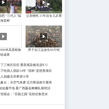
照 “三代人”猛
父亲牺牲 21年后女儿从警
摇海棠树
000米高原检验
男子在江边放生80斤蛇
训练成果
了三角区痘痘 重度感染被送进ICU
下给病人捐款14年 “谎称”是慈善项目
老人捐建五所希望小学
气象台：冷空气来袭 北方降温南方暴雨
桩如履平地 看广西藤县舞狮队展绝活
世园会：“百园之园”花初绽春意浓