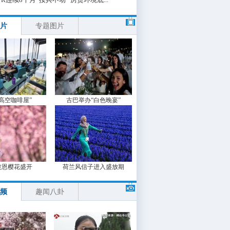
片
专题图片
“高空咖啡屋”
古巴举办“白色晚宴”
波恩樱花盛开
荷兰风信子进入盛放期
频
趣闻八卦