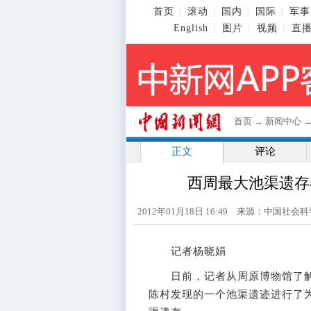
首页
滚动
国内
国际
军事
|
|
|
|
English
图片
视频
直
|
|
|
首页
→
新闻中心
正文
评论
西周最大池渠遗存
2012年01月18日 16:49 来源：中国社
记者杨晓娟
日前，记者从周原博物馆了解
陈村发现的一个池渠遗迹进行了