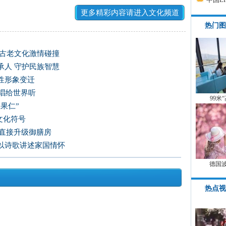
更多精彩内容请进入文化频道
热门图
方古老文化激情碰撞
承人 守护民族智慧
性形象变迁
唱给世界听
99米
果仁”
文化符号
房直接升级御膳房
以诗歌讲述家国情怀
德国
热点视