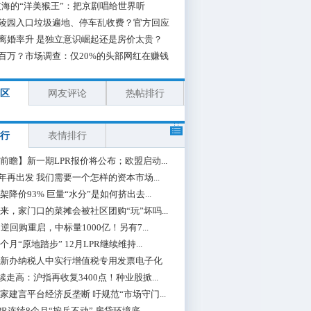
海的“洋美猴王”：把京剧唱给世界听
陵园入口垃圾遍地、停车乱收费？官方回应
离婚率升 是独立意识崛起还是房价太贵？
百万？市场调查：仅20%的头部网红在赚钱
区
网友评论
热帖排行
行
表情排行
前瞻】新一期LPR报价将公布；欧盟启动...
0年再出发 我们需要一个怎样的资本市场...
架降价93% 巨量“水分”是如何挤出去...
来，家门口的菜摊会被社区团购“玩”坏吗...
期逆回购重启，中标量1000亿！另有7...
个月“原地踏步” 12月LPR继续维持...
新办纳税人中实行增值税专用发票电子化
续走高：沪指再收复3400点！种业股掀...
家建言平台经济反垄断 吁规范“市场守门...
PR连续8个月“按兵不动” 房贷环境底...