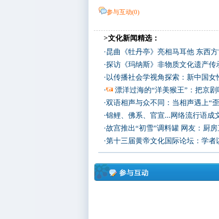
参与互动(
0
)
>文化新闻精选：
·
昆曲《牡丹亭》亮相马耳他 东西
·
探访《玛纳斯》非物质文化遗产传
·
以传播社会学视角探索：新中国女
·
漂洋过海的“洋美猴王”：把京剧
·
双语相声与众不同：当相声遇上“歪
·
锦鲤、佛系、官宣...网络流行语成
·
故宫推出“初雪”调料罐 网友：厨
·
第十三届黄帝文化国际论坛：学者