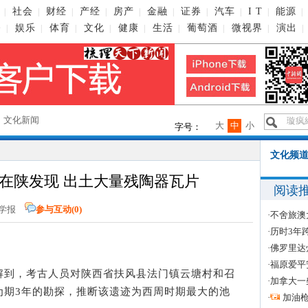
社会
财经
产经
房产
金融
证券
汽车
I T
能源
|
|
|
|
|
|
|
|
|
|
播
娱乐
体育
文化
健康
生活
葡萄酒
微视界
演出
|
|
|
|
|
|
|
|
|
→
文化新闻
大
中
小
字号：
文化频道
在陕发现 出土大量残陶器瓦片
阅读
会科学报
参与互动(
0
)
·
不舍旅澳
·
历时3年
·
佛罗里达
·
福原爱平
到，考古人员对陕西省扶风县法门镇云塘村和召
·
加拿大一
为期3年的勘探，推断该遗迹为西周时期最大的池
·
加油