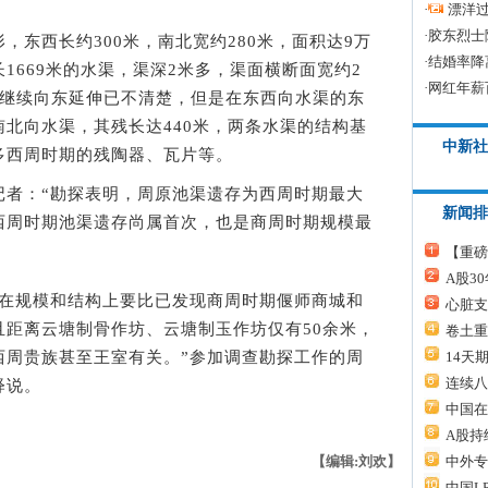
·
漂洋过
·
胶东烈士
西长约300米，南北宽约280米，面积达9万
·
结婚率降
1669米的水渠，渠深2米多，渠面横断面宽约2
·
网红年薪
何继续向东延伸已不清楚，但是在东西向水渠的东
北向水渠，其残长达440米，两条水渠的结构基
中新社
多西周时期的残陶器、瓦片等。
：“勘探表明，周原池渠遗存为西周时期最大
新闻排
西周时期池渠遗存尚属首次，也是商周时期规模最
【重磅
A股3
规模和结构上要比已发现商周时期偃师商城和
心脏支
且距离云塘制骨作坊、云塘制玉作坊仅有50余米，
卷土重
14天
西周贵族甚至王室有关。”参加调查勘探工作的周
连续八
释说。
中国在
A股持
中外专
【编辑:刘欢】
中国L