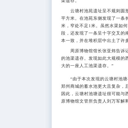
渠遗存。
云塘村池苑遗址呈不规则圆形，东
平方米。在池苑东侧发现了一条长
米，窄处不足1米。虽然水渠如
段，还发现了一条呈十字交叉的南
本一致，并在堆积层中出土了许
周原博物馆馆长张亚炜告诉记者
的池渠遗存。发现如此大规模的
大的一座人工池渠遗存。”
“由于本次发现的云塘村池塘在
郑州商城的蓄水池更大且复杂，
因此，云塘村池塘遗址很可能与
原博物馆文管所负责人刘万军解