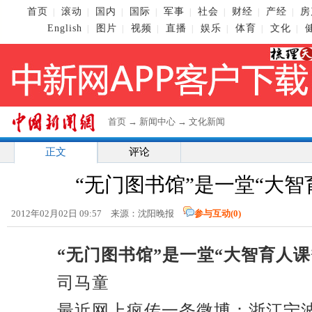
首页
滚动
国内
国际
军事
社会
财经
产经
房
|
|
|
|
|
|
|
|
English
图片
视频
直播
娱乐
体育
文化
|
|
|
|
|
|
|
首页
→
新闻中心
→
文化新闻
正文
评论
“无门图书馆”是一堂“大智
2012年02月02日 09:57 来源：沈阳晚报
参与互动(
0
)
“无门图书馆”是一堂“大智育人课
司马童
最近网上疯传一条微博：浙江宁波