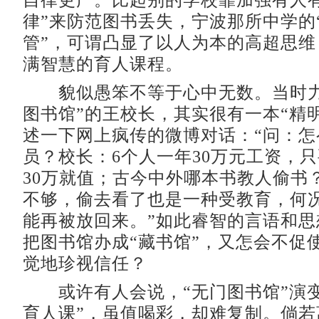
自律更严。比起别的学校靠加强有人有
律”来防范图书丢失，宁波那所中学的
管”，可谓凸显了以人为本的高超思维
满智慧的育人课程。
貌似愚笨不等于心中无数。当时力
图书馆”的王校长，其实很有一本“精
述一下网上疯传的微博对话：“问：怎
员？校长：6个人一年30万元工资，
30万就值；古今中外哪本书教人偷书
不够，偷去看了也是一种受教育，何
能再被放回来。”如此睿智的言语和思
把图书馆办成“藏书馆”，又怎会不促
觉地珍视信任？
或许有人会说，“无门图书馆”演变
育人课”，虽值喝彩，却难复制。倘若