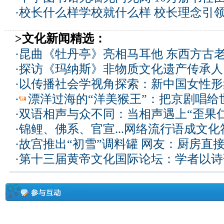
·
校长什么样学校就什么样 校长理念引
>文化新闻精选：
·
昆曲《牡丹亭》亮相马耳他 东西方古
·
探访《玛纳斯》非物质文化遗产传承人
·
以传播社会学视角探索：新中国女性形
·
漂洋过海的“洋美猴王”：把京剧唱给
·
双语相声与众不同：当相声遇上“歪果仁
·
锦鲤、佛系、官宣...网络流行语成文化
·
故宫推出“初雪”调料罐 网友：厨房直
·
第十三届黄帝文化国际论坛：学者以诗