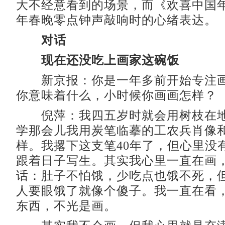
大不经意看到的场景，而《欢喜中国
年春晚零点钟声敲响时的心绪表达。
对话
现在还没吃上画家这碗饭
新京报：你是一年多前开始专注画
你意味着什么，小时候你画画怎样？
倪萍：我四五岁时就会用树枝在地
学那会儿我用炭笔临摹的工农兵肖像
样。我撂下这支笔40年了，但心里没
跟着日子写生。其实我心里一直在画
话：肚子不怕饿，少吃点也饿不死，
人要眼饿了就像个傻子。我一直在看
东西，不光是画。