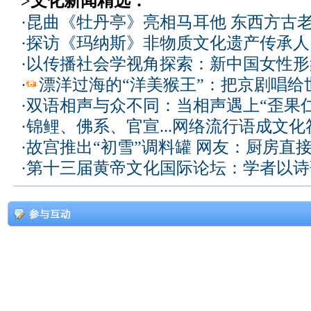
>文化新闻精选：
·
昆曲《牡丹亭》亮相马耳他 东西方古
·
探访《玛纳斯》非物质文化遗产传承人
·
以传播社会学视角探索：新中国女性形
·
漂洋过海的“洋美猴王”：把京剧唱给
·
双语相声与众不同：当相声遇上“歪果仁
·
锦鲤、佛系、官宣...网络流行语成文化
·
故宫推出“初雪”调料罐 网友：厨房直
·
第十三届黄帝文化国际论坛：学者以诗