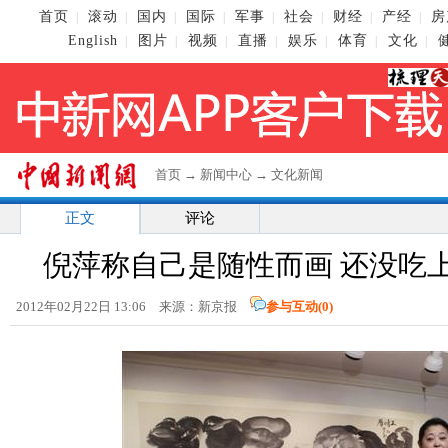
首页
滚动
国内
国际
军事
社会
财经
产经
房
|
|
|
|
|
|
|
|
English
图片
视频
直播
娱乐
体育
文化
|
|
|
|
|
|
|
首页
→
新闻中心
→
文化新闻
正文
评论
倪萍称自己是随性而画 还没吃
2012年02月22日 13:06 来源：新京报
参与互动(
0
)