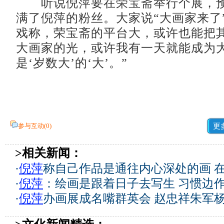
听说倪萍要在荣宝斋举行个展，预
满了倪萍的粉丝。大家说“大画家来了
戏称，荣宝斋的平台大，或许也能把其
大画家的光，或许我有一天就能成为
是‘岁数大’的‘大’。”
参与互动(
0
)
更
>相关新闻：
·
倪萍
称自己作品是通往内心深处的画 
·
倪萍
：绘画是跟着日子去写生 习惯边
·
倪萍
办画展成名嘴群英会 赵忠祥朱军