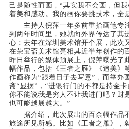
己是随性而画，“其实我不会画，但我
着美和感动。我的画你要挑技术，全是
主持人倪萍一年多前重拾画笔专注
到两年时间里，她就向外界传达了其
心：去年在深圳美术馆开个展，此次
在荣宝斋美术馆亮相其近半年创作的
昨日举行的媒体预展上，倪萍曝光了此
幅作品，包括《王者之雁》《追美》
作画称为“跟着日子去写意”，而举办
斋“显摆”，“进银行门的不都是持金
你不能说我是穷人不让我进门吧？财
也可能越展越大。”
据介绍，此次展出的百余幅作品不
旅途所见所感。比如《王者之雁》，