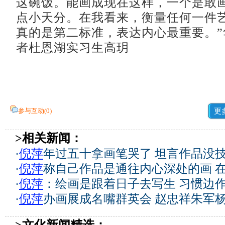
这碗饭。能画成现在这样，一个是敢
点小天分。在我看来，衡量任何一件
真的是第二标准，表达内心最重要。”
者杜恩湖实习生高玥
参与互动(
0
)
更
>相关新闻：
·
倪萍
年过五十拿画笔哭了 坦言作品没
·
倪萍
称自己作品是通往内心深处的画 
·
倪萍
：绘画是跟着日子去写生 习惯边
·
倪萍
办画展成名嘴群英会 赵忠祥朱军