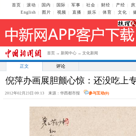
首页
滚动
国内
国际
军事
社会
财经
产经
房
|
|
|
|
|
|
|
|
English
图片
视频
直播
娱乐
体育
文化
|
|
|
|
|
|
|
首页
→
新闻中心
→
文化新闻
正文
评论
倪萍办画展胆颤心惊：还没吃上
2012年02月23日 09:13 来源：华西都市报
参与互动(
0
)