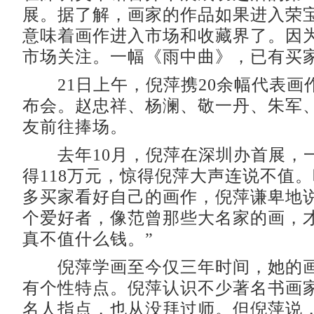
展。据了解，画家的作品如果进入荣
意味着画作进入市场和收藏界了。因
市场关注。一幅《雨中曲》，已有买家
21日上午，倪萍携20余幅代表画
布会。赵忠祥、杨澜、敬一丹、朱军
友前往捧场。
去年10月，倪萍在深圳办首展，
得118万元，惊得倪萍大声连说不值
多买家看好自己的画作，倪萍谦卑地说
个爱好者，像范曾那些大名家的画，
真不值什么钱。”
倪萍学画至今仅三年时间，她的画
有个性特点。倪萍认识不少著名书画
名人指点，也从没拜过师。但倪萍说