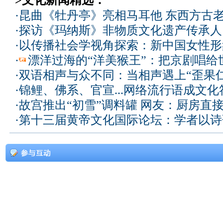
>文化新闻精选：
·
昆曲《牡丹亭》亮相马耳他 东西方古
·
探访《玛纳斯》非物质文化遗产传承人
·
以传播社会学视角探索：新中国女性形
·
漂洋过海的“洋美猴王”：把京剧唱给
·
双语相声与众不同：当相声遇上“歪果仁
·
锦鲤、佛系、官宣...网络流行语成文化
·
故宫推出“初雪”调料罐 网友：厨房直
·
第十三届黄帝文化国际论坛：学者以诗