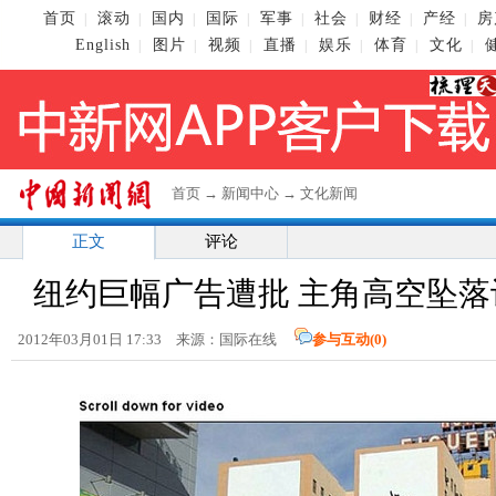
首页
滚动
国内
国际
军事
社会
财经
产经
房
|
|
|
|
|
|
|
|
English
图片
视频
直播
娱乐
体育
文化
|
|
|
|
|
|
|
首页
→
新闻中心
→
文化新闻
正文
评论
纽约巨幅广告遭批 主角高空坠落让
2012年03月01日 17:33 来源：国际在线
参与互动(
0
)