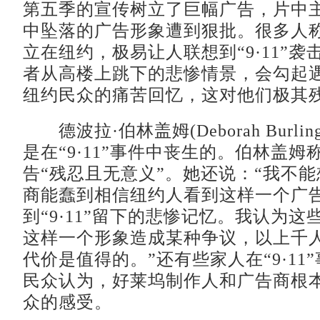
第五季的宣传树立了巨幅广告，片中
中坠落的广告形象遭到狠批。很多人
立在纽约，极易让人联想到“9·11”
者从高楼上跳下的悲惨情景，会勾起
纽约民众的痛苦回忆，这对他们极其
德波拉·伯林盖姆(Deborah Burlin
是在“9·11”事件中丧生的。伯林盖
告“残忍且无意义”。她还说：“我不
商能蠢到相信纽约人看到这样一个广
到“9·11”留下的悲惨记忆。我认为
这样一个形象造成某种争议，以上千
代价是值得的。”还有些家人在“9·11
民众认为，好莱坞制作人和广告商根
众的感受。