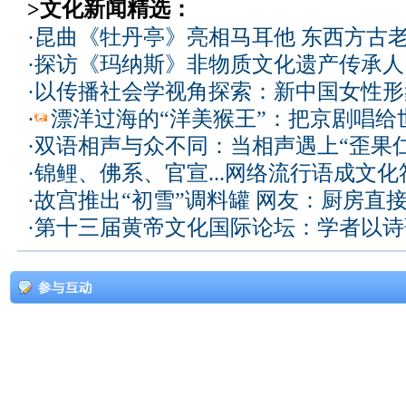
>文化新闻精选：
·
昆曲《牡丹亭》亮相马耳他 东西方古
·
探访《玛纳斯》非物质文化遗产传承人
·
以传播社会学视角探索：新中国女性形
·
漂洋过海的“洋美猴王”：把京剧唱给
·
双语相声与众不同：当相声遇上“歪果仁
·
锦鲤、佛系、官宣...网络流行语成文化
·
故宫推出“初雪”调料罐 网友：厨房直
·
第十三届黄帝文化国际论坛：学者以诗