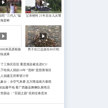
照 “三代人”猛
父亲牺牲 21年后女儿从警
摇海棠树
000米高原检验
男子在江边放生80斤蛇
训练成果
了三角区痘痘 重度感染被送进ICU
下给病人捐款14年 “谎称”是慈善项目
老人捐建五所希望小学
气象台：冷空气来袭 北方降温南方暴雨
桩如履平地 看广西藤县舞狮队展绝活
世园会：“百园之园”花初绽春意浓