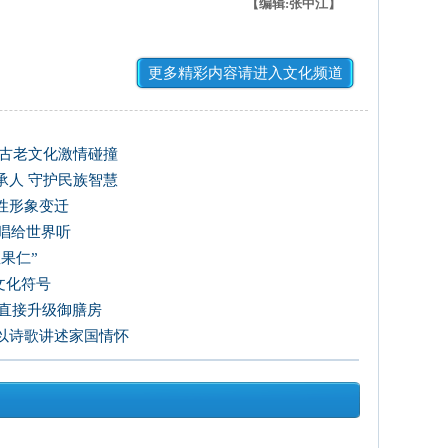
【编辑:张中江】
更多精彩内容请进入文化频道
方古老文化激情碰撞
承人 守护民族智慧
性形象变迁
唱给世界听
果仁”
文化符号
房直接升级御膳房
以诗歌讲述家国情怀