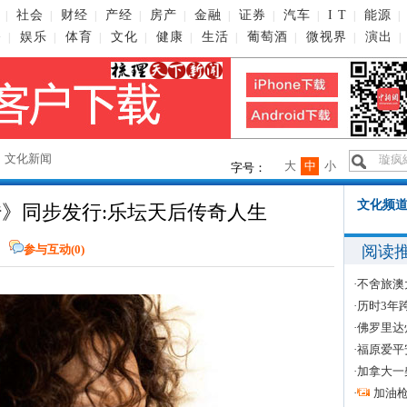
社会
财经
产经
房产
金融
证券
汽车
I T
能源
|
|
|
|
|
|
|
|
|
|
播
娱乐
体育
文化
健康
生活
葡萄酒
微视界
演出
|
|
|
|
|
|
|
|
|
→
文化新闻
大
中
小
字号：
文化频道
传》同步发行:乐坛天后传奇人生
阅读
网
参与互动(
0
)
·
不舍旅澳
·
历时3年
·
佛罗里达
·
福原爱平
·
加拿大一
·
加油