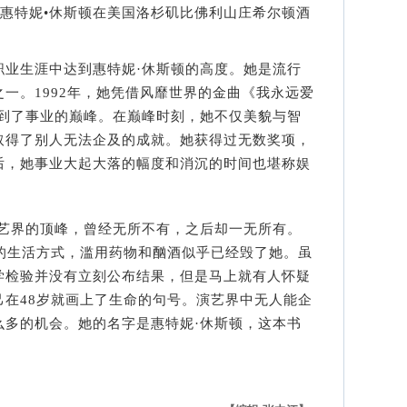
1日，惠特妮•休斯顿在美国洛杉矶比佛利山庄希尔顿酒
生涯中达到惠特妮·休斯顿的高度。她是流行
一。1992年，她凭借风靡世界的金曲《我永远爱
ve You)走到了事业的巅峰。在巅峰时刻，她不仅美貌与智
取得了别人无法企及的成就。她获得过无数奖项，
后，她事业大起大落的幅度和消沉的时间也堪称娱
界的顶峰，曾经无所不有，之后却一无所有。
糕的生活方式，滥用药物和酗酒似乎已经毁了她。虽
学检验并没有立刻公布结果，但是马上就有人怀疑
己在48岁就画上了生命的句号。演艺界中无人能企
么多的机会。她的名字是惠特妮·休斯顿，这本书