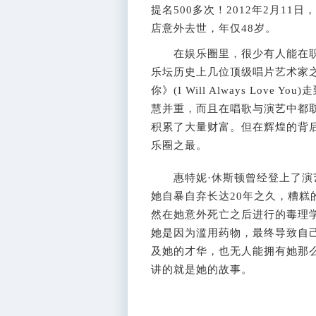
提名500多次！2012年2月1
店意外去世，年仅48岁。
在娱乐圈里，很少有人能在职业
乐坛历史上几位顶级唱片艺术家之
你》(I Will Always Lo
慧并重，而且在唱歌与演艺中都
积累了大量财富。但在辉煌的背
乐圈之最。
惠特妮·休斯顿曾经登上了演艺
她自暴自弃长达20年之久，糟
然在她意外死亡之后进行的毒理
她是因为滥用药物，最终导致自
及她的才华，也无人能拥有她那
讲的就是她的故事。