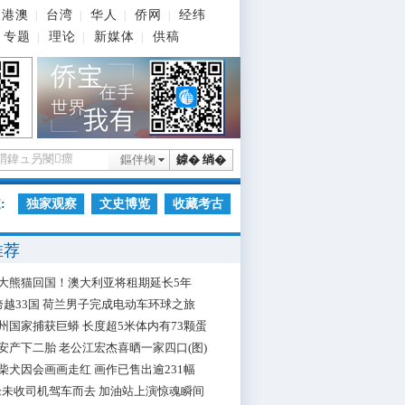
港澳
台湾
华人
侨网
经纬
|
|
|
|
专题
理论
新媒体
供稿
|
|
|
鏂伴椈
鎼� 绱�
:
独家观察
文史博览
收藏考古
推荐
大熊猫回国！澳大利亚将租期延长5年
跨越33国 荷兰男子完成电动车环球之旅
州国家捕获巨蟒 长度超5米体内有73颗蛋
安产下二胎 老公江宏杰喜晒一家四口(图)
柴犬因会画画走红 画作已售出逾231幅
枪未收司机驾车而去 加油站上演惊魂瞬间