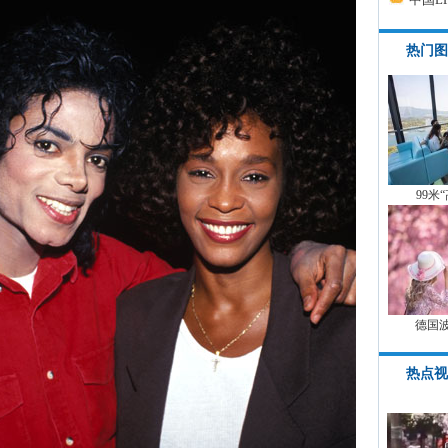
热门图
99米
德国
热点视