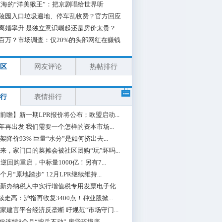
海的“洋美猴王”：把京剧唱给世界听
陵园入口垃圾遍地、停车乱收费？官方回应
离婚率升 是独立意识崛起还是房价太贵？
百万？市场调查：仅20%的头部网红在赚钱
区
网友评论
热帖排行
行
表情排行
前瞻】新一期LPR报价将公布；欧盟启动...
0年再出发 我们需要一个怎样的资本市场...
架降价93% 巨量“水分”是如何挤出去...
来，家门口的菜摊会被社区团购“玩”坏吗...
期逆回购重启，中标量1000亿！另有7...
个月“原地踏步” 12月LPR继续维持...
新办纳税人中实行增值税专用发票电子化
续走高：沪指再收复3400点！种业股掀...
家建言平台经济反垄断 吁规范“市场守门...
PR连续8个月“按兵不动” 房贷环境底...