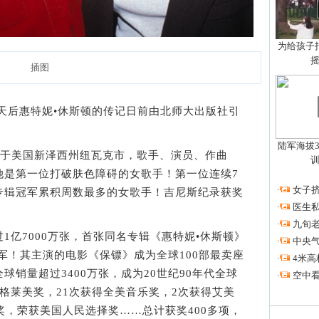
为给孩子拍
插图
天后惠特妮•休斯顿的传记日前由北师大出版社引
陆军海拔3
生于美国新泽西州纽瓦克市，歌手、演员、作曲
她是第一位打破肤色障碍的女歌手！第一位连续7
·
女子挤
专辑冠军累积周数最多的女歌手！吉尼斯纪录获奖
·
医生私
·
九旬
亿7000万张，首张同名专辑《惠特妮•休斯顿》
·
中央
冠军！其主演的电影《保镖》成为全球100部最卖座
·
4米高
销量超过3400万张，成为20世纪90年代全球
·
空中看
格莱美奖，21次获得全美音乐奖，2次获得艾美
奖，荣获美国人民选择奖……总计获奖400多项，