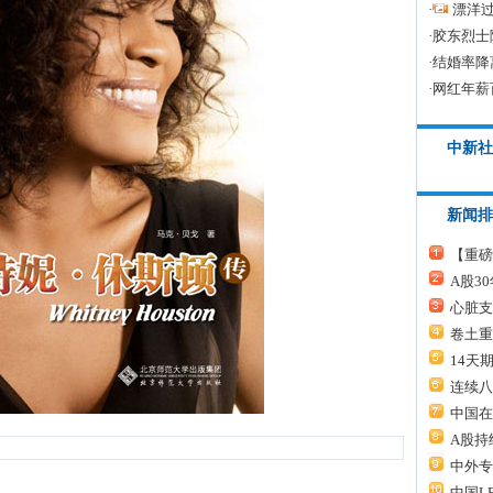
·
漂洋过
·
胶东烈士
·
结婚率降
·
网红年薪
中新社
新闻排
【重磅
A股3
心脏支
卷土重
14天
连续八
中国在
A股持
中外专
中国L