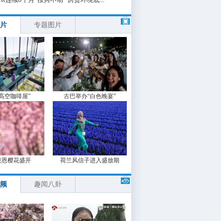
片
专题图片
“高空咖啡屋”
古巴举办“白色晚宴”
波恩樱花盛开
荷兰风信子进入盛放期
频
趣闻八卦