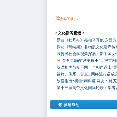
参与互动(
0
)
>文化新闻精选：
·
昆曲《牡丹亭》亮相马耳他 东西
·
探访《玛纳斯》非物质文化遗产传
·
以传播社会学视角探索：新中国女
·
漂洋过海的“洋美猴王”：把京剧
·
双语相声与众不同：当相声遇上“歪
·
锦鲤、佛系、官宣...网络流行语成
·
故宫推出“初雪”调料罐 网友：厨
·
第十三届黄帝文化国际论坛：学者