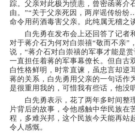
踪。父亲对此极为愤恚，曾密函蒋介
由。”“关于父亲死因，两岸谣传纷纷
命令用药酒毒害父亲。此纯属无稽之谈
白先勇在发布会上还回答了记者和
对于蒋介石为何对白崇禧“敬而不亲”
说，“蒋介石对白崇禧的军事才能是赏
一直担任着蒋的军事幕僚长。但自古
白性格鲜明，时常直谏，虽忠言却逆耳
蒋的关系，白先勇用父亲的一句话作为
是很重用我的，可惜我有些话，他没听
白先勇表示，花了两年多时间整理
片背后的故事，令他感触中华民族在
程，多难兴邦，这个民族今天能再站
令人感慨。