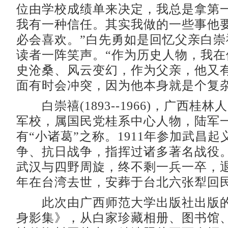
位由学校成绩单来决定，我总是拿第
我有一种信任。其实我做的一些事他
必会喜欢。”白先勇如是回忆父亲白崇
读者一阵笑声。“作为历史人物，我在
史沧桑、风云变幻，作为父亲，他又
面有时会冲突，因为他本身就是个复杂
白崇禧(1893--1966)，广西桂
军校，属国民党桂系中心人物，陆军
有“小诸葛”之称。1911年参加武昌
争、抗日战争，指挥过诸多著名战役
武汉与四野周旋，终不剩一兵一卒，退撤
年在台湾去世，安葬于台北六张犁回
此次由广西师范大学出版社出版的
身影集》，从白家珍藏相册、图书馆