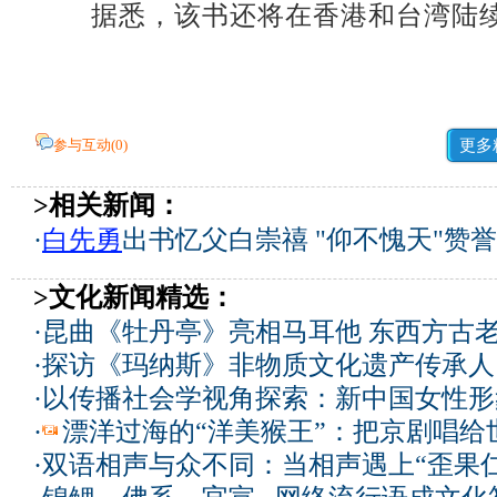
据悉，该书还将在香港和台湾陆续出
参与互动(
0
)
更多
>相关新闻：
·
白先勇
出书忆父白崇禧 "仰不愧天"赞
>文化新闻精选：
·
昆曲《牡丹亭》亮相马耳他 东西方古
·
探访《玛纳斯》非物质文化遗产传承人
·
以传播社会学视角探索：新中国女性形
·
漂洋过海的“洋美猴王”：把京剧唱给
·
双语相声与众不同：当相声遇上“歪果仁