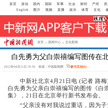
首页
滚动
国内
国际
军事
社会
财经
产经
房
|
|
|
|
|
|
|
|
English
图片
视频
直播
娱乐
体育
文化
|
|
|
|
|
|
|
首页
→
新闻中心
→
文化新闻
白先勇为父白崇禧编写图传在
2012年04月21日 19:50 来源：中国新闻网
参与互动(
0
)
中新社北京4月21日电 (记者 路梅
白先勇为父亲白崇禧编写的图传《白
集》，21日在北京举行新书发布会。
“父亲没有对我说过重话，因为子