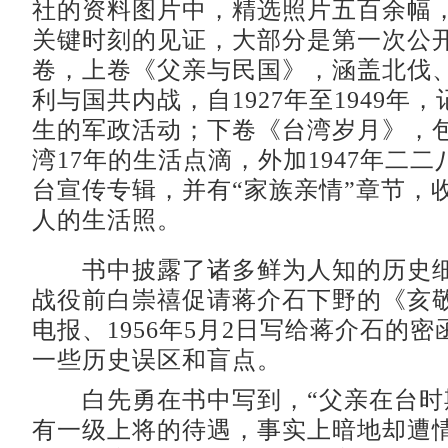
社的资料图片中，精选照片五百余幅
关键时刻的见证，大部分是第一次公
卷，上卷《父亲与民国》，涵盖北伐
利与国共内战，自1927年至1949年
生的军政活动；下卷《台湾岁月》，
湾17年的生活点滴，外加1947年二
台宣传专辑，并有“家族亲情”章节，
人的生活照。
书中披露了诸多鲜为人知的历史细
战役前白崇禧促请蒋介石下野的《亥
电报、1956年5月2日写给蒋介石的
一些历史误区和盲点。
白先勇在书中写到，“父亲在台时
有一级上将的待遇，事实上暗地却遭