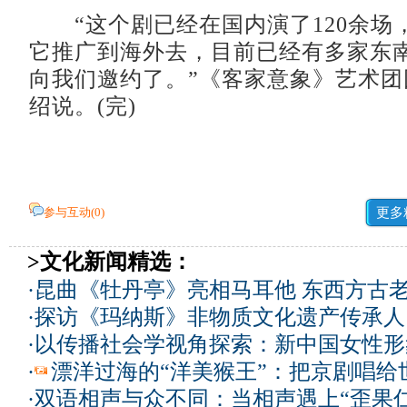
“这个剧已经在国内演了120余场
它推广到海外去，目前已经有多家东
向我们邀约了。”《客家意象》艺术团
绍说。(完)
参与互动(
0
)
更多
>文化新闻精选：
·
昆曲《牡丹亭》亮相马耳他 东西方古
·
探访《玛纳斯》非物质文化遗产传承人
·
以传播社会学视角探索：新中国女性形
·
漂洋过海的“洋美猴王”：把京剧唱给
·
双语相声与众不同：当相声遇上“歪果仁