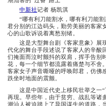
潮汕客的“过番”路上
中新社
记者 杨凯淇
“哪有利刀能割水，哪有利刀能割
君分别的江边码头，勤劳美丽的客家
心的山歌诉说着离愁别绪。
这是大型舞台剧《客家意象》展现
代化的舞台手段述说了客家人的辛酸
们掩面而泣时颤抖的双肩，挥手告别
花，每一个细节都流露着痛楚与不舍
客家女子声音嘶哑的呼唤郎君，仿佛
跌坐时地面的震颤。
这是中国近代史上移民壮举之一“
再现。早些年，由于贫穷、战乱等诸
潮汕人被迫踏上了异国谋生的道路，