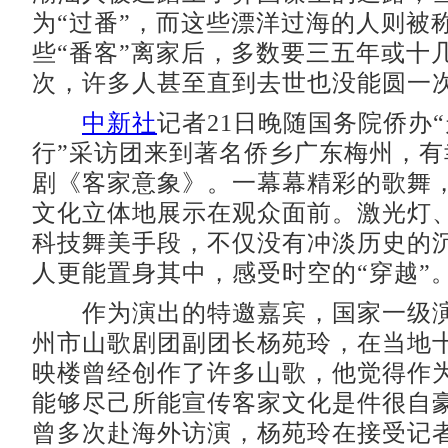
为“过番”，而这些漂洋过海的人则被称
些“番客”离家后，多数要三五年或十
次，许多人甚至直到去世也没能圆一
中新社
记者21日晚随国务院侨办“
行”采访团来到著名侨乡广东梅州，有
剧《客家意象》。一幕幕精彩的歌舞
文化立体地展示在观众面前。激光灯
科技舞美手段，不仅没有冲淡历史的
人更能置身其中，感受时空的“穿越”
作为演出的特邀嘉宾，国家一级演
州市山歌剧团副团长杨苑玲，在当地
映楼曾经创作了许多山歌，他觉得作
能够尽己所能宣传客家文化是件很自
曾多次赴海外访演，杨苑玲在接受记