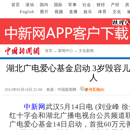
首页
滚动
国内
国际
军事
社会
财经
产经
房
|
|
|
|
|
|
|
|
English
图片
视频
直播
娱乐
体育
文化
|
|
|
|
|
|
|
首页
→
新闻中心
→
文化新闻
湖北广电爱心基金启动 3岁毁容
人
2012年05月14日 22:06 来源：
中国新闻网
参与互动(
0
)
中新网
武汉5月14日电 (刘业峰 
红十字会和湖北广播电视台公共频道
广电爱心基金14日启动，首批60万元