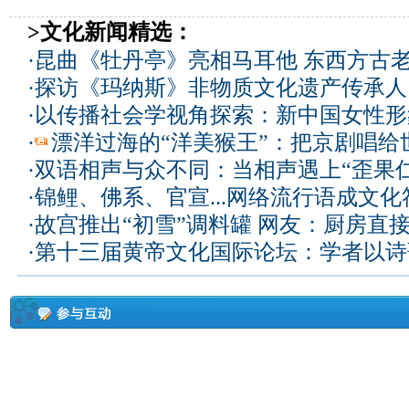
>文化新闻精选：
·
昆曲《牡丹亭》亮相马耳他 东西方古
·
探访《玛纳斯》非物质文化遗产传承人
·
以传播社会学视角探索：新中国女性形
·
漂洋过海的“洋美猴王”：把京剧唱给
·
双语相声与众不同：当相声遇上“歪果仁
·
锦鲤、佛系、官宣...网络流行语成文化
·
故宫推出“初雪”调料罐 网友：厨房直
·
第十三届黄帝文化国际论坛：学者以诗