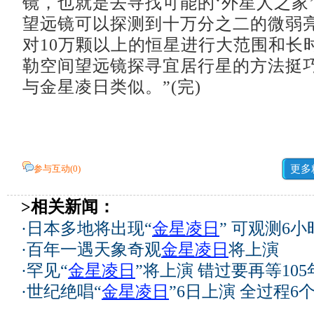
镜，也就是去寻找可能的‘外星人之家
望远镜可以探测到十万分之二的微弱
对10万颗以上的恒星进行大范围和长
勒空间望远镜探寻宜居行星的方法挺
与金星凌日类似。”(完)
参与互动(
0
)
更多
>相关新闻：
·
日本多地将出现“
金星凌日
” 可观测6小
·
百年一遇天象奇观
金星凌日
将上演
·
罕见“
金星凌日
”将上演 错过要再等105年
·
世纪绝唱“
金星凌日
”6日上演 全过程6