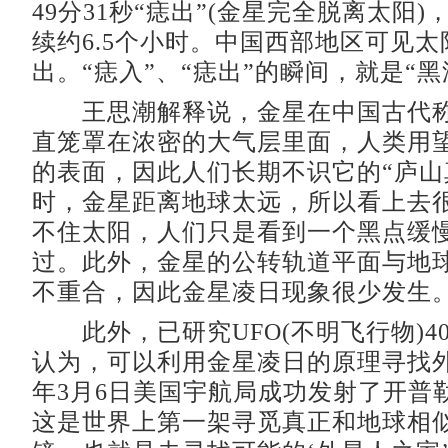
49分31秒“痣出”(金星完全脱离太阳
续约6.5个小时。中国西部地区可见太
出。“痣入”、“痣出”的瞬间，就是“黑
王思潮解释说，金星在中国古代称
直笼罩在浓密的大气层里面，人类用
的表面，因此人们长期不识它的“庐山
时，金星距离地球太远，所以看上去
不住太阳，人们只是看到一个黑点缓
过。此外，金星的公转轨道平面与地
不重合，因此金星凌日现象很少发生
此外，已研究UFO(不明飞行物)4
认为，可以利用金星凌日的原理寻找外星
年3月6日美国宇航局成功发射了开普
这是世界上第一架寻觅真正和地球相