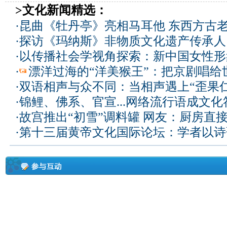
>文化新闻精选：
·
昆曲《牡丹亭》亮相马耳他 东西方古
·
探访《玛纳斯》非物质文化遗产传承人
·
以传播社会学视角探索：新中国女性形
·
漂洋过海的“洋美猴王”：把京剧唱给
·
双语相声与众不同：当相声遇上“歪果仁
·
锦鲤、佛系、官宣...网络流行语成文化
·
故宫推出“初雪”调料罐 网友：厨房直
·
第十三届黄帝文化国际论坛：学者以诗