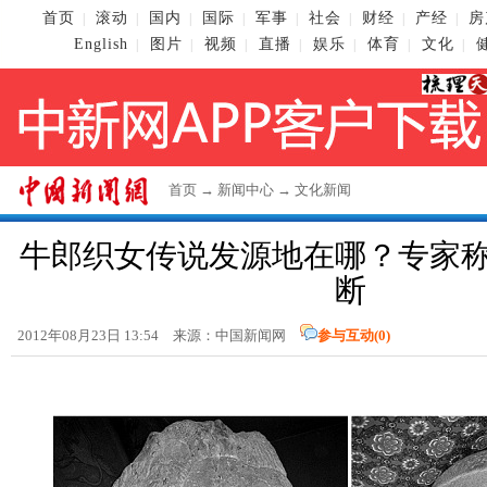
首页
滚动
国内
国际
军事
社会
财经
产经
房
|
|
|
|
|
|
|
|
English
图片
视频
直播
娱乐
体育
文化
|
|
|
|
|
|
|
首页
→
新闻中心
→
文化新闻
牛郎织女传说发源地在哪？专家
断
2012年08月23日 13:54 来源：
中国新闻网
参与互动(
0
)