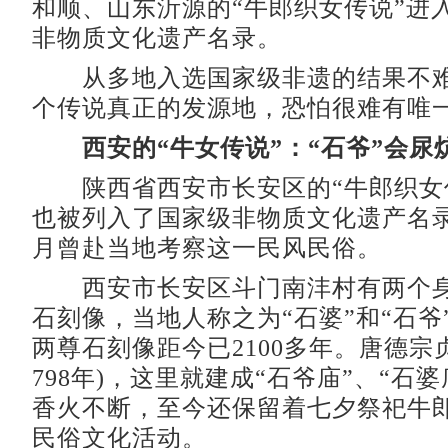
和顺、山东沂源的“牛郎织女传说”进
非物质文化遗产名录。
从多地入选国家级非遗的结果不难
个传说真正的发源地，恐怕很难有唯
西安的“牛女传说”：“石爷”会尿
陕西省西安市长安区的“牛郎织女传说
也被列入了国家级非物质文化遗产名
月曾赴当地考察这一民风民俗。
西安市长安区斗门南沣村有两个身
石刻像，当地人称之为“石婆”和“石爷
两尊石刻像距今已2100多年。唐德宗贞
798年)，这里就建成“石爷庙”、“石
香火不断，至今还保留着七夕祭祀牛
民俗文化活动。