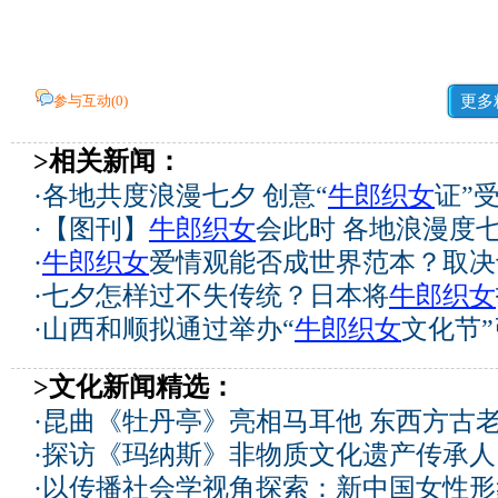
参与互动(
0
)
更多
>相关新闻：
·
各地共度浪漫七夕 创意“
牛郎织女
证”
·
【图刊】
牛郎织女
会此时 各地浪漫度
·
牛郎织女
爱情观能否成世界范本？取决
·
七夕怎样过不失传统？日本将
牛郎织女
·
山西和顺拟通过举办“
牛郎织女
文化节”
>文化新闻精选：
·
昆曲《牡丹亭》亮相马耳他 东西方古
·
探访《玛纳斯》非物质文化遗产传承人
·
以传播社会学视角探索：新中国女性形