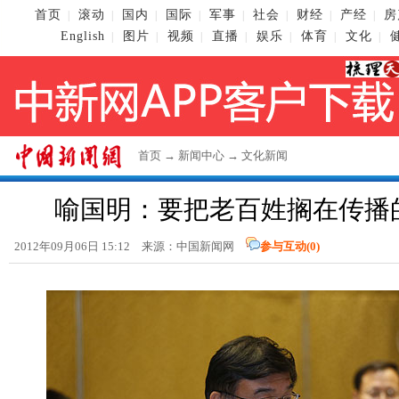
首页
滚动
国内
国际
军事
社会
财经
产经
房
|
|
|
|
|
|
|
|
English
图片
视频
直播
娱乐
体育
文化
|
|
|
|
|
|
|
首页
→
新闻中心
→
文化新闻
喻国明：要把老百姓搁在传播
2012年09月06日 15:12 来源：
中国新闻网
参与互动(
0
)