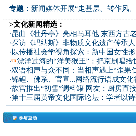
专题：
新闻媒体开展“走基层、转作风、
>文化新闻精选：
·
昆曲《牡丹亭》亮相马耳他 东西方古
·
探访《玛纳斯》非物质文化遗产传承人
·
以传播社会学视角探索：新中国女性形
·
漂洋过海的“洋美猴王”：把京剧唱给
·
双语相声与众不同：当相声遇上“歪果仁
·
锦鲤、佛系、官宣...网络流行语成文化
·
故宫推出“初雪”调料罐 网友：厨房直
·
第十三届黄帝文化国际论坛：学者以诗