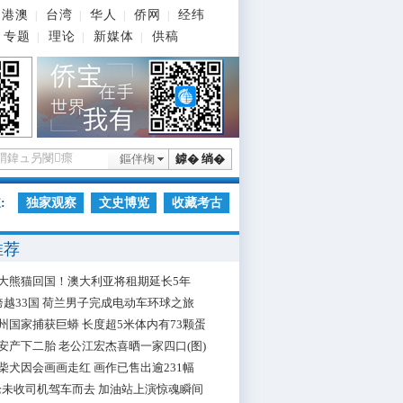
港澳
台湾
华人
侨网
经纬
|
|
|
|
专题
理论
新媒体
供稿
|
|
|
鏂伴椈
鎼� 绱�
:
独家观察
文史博览
收藏考古
推荐
大熊猫回国！澳大利亚将租期延长5年
跨越33国 荷兰男子完成电动车环球之旅
州国家捕获巨蟒 长度超5米体内有73颗蛋
安产下二胎 老公江宏杰喜晒一家四口(图)
柴犬因会画画走红 画作已售出逾231幅
枪未收司机驾车而去 加油站上演惊魂瞬间