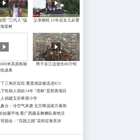
照 “三代人”猛
父亲牺牲 21年后女儿从警
摇海棠树
000米高原检验
男子在江边放生80斤蛇
训练成果
了三角区痘痘 重度感染被送进ICU
下给病人捐款14年 “谎称”是慈善项目
老人捐建五所希望小学
气象台：冷空气来袭 北方降温南方暴雨
桩如履平地 看广西藤县舞狮队展绝活
世园会：“百园之园”花初绽春意浓