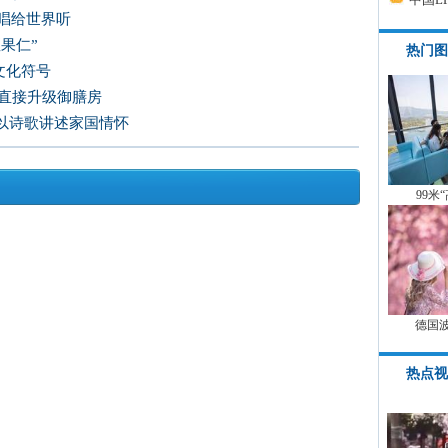
唱给世界听
果仁”
热门图
文化符号
房直接升级御膳房
以诗歌讲述家国情怀
99米
德国
热点视