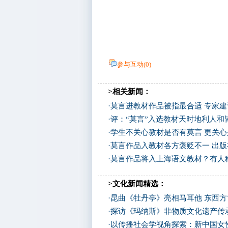
参与互动(
0
)
>相关新闻：
·
莫言进教材作品被指最合适 专家
·
评：“莫言”入选教材天时地利人和
·
学生不关心教材是否有莫言 更关
·
莫言作品入教材各方褒贬不一 出
·
莫言作品将入上海语文教材？有人
>文化新闻精选：
·
昆曲《牡丹亭》亮相马耳他 东西
·
探访《玛纳斯》非物质文化遗产传
·
以传播社会学视角探索：新中国女