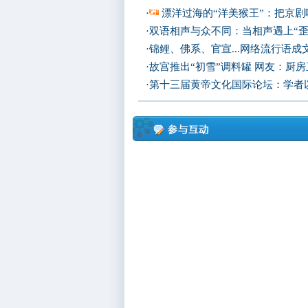
·
漂洋过海的“洋美猴王”：把京剧
·
双语相声与众不同：当相声遇上“歪
·
锦鲤、佛系、官宣...网络流行语成
·
故宫推出“初雪”调料罐 网友：厨
·
第十三届黄帝文化国际论坛：学者