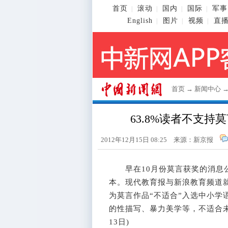
首页
滚动
国内
国际
军事
|
|
|
|
English
图片
视频
直
|
|
|
首页
→
新闻中心
63.8%读者不支
2012年12月15日 08:25 来源：新京报
早在10月份莫言获奖的消息公
本。现代教育报与新浪教育频道就
为莫言作品“不适合”入选中小学
的性描写、暴力美学等，不适合未成
13日)