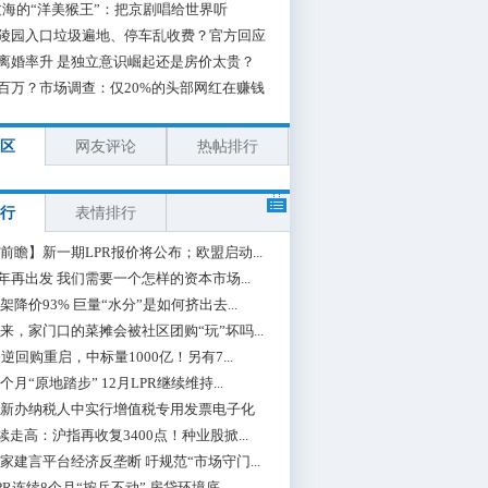
海的“洋美猴王”：把京剧唱给世界听
陵园入口垃圾遍地、停车乱收费？官方回应
离婚率升 是独立意识崛起还是房价太贵？
百万？市场调查：仅20%的头部网红在赚钱
区
网友评论
热帖排行
行
表情排行
前瞻】新一期LPR报价将公布；欧盟启动...
0年再出发 我们需要一个怎样的资本市场...
架降价93% 巨量“水分”是如何挤出去...
来，家门口的菜摊会被社区团购“玩”坏吗...
期逆回购重启，中标量1000亿！另有7...
个月“原地踏步” 12月LPR继续维持...
新办纳税人中实行增值税专用发票电子化
续走高：沪指再收复3400点！种业股掀...
家建言平台经济反垄断 吁规范“市场守门...
PR连续8个月“按兵不动” 房贷环境底...