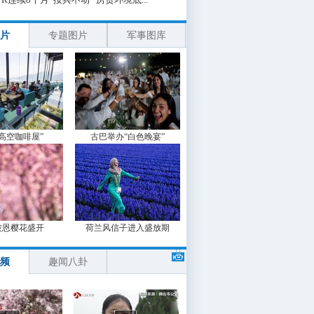
片
专题图片
军事图库
“高空咖啡屋”
古巴举办“白色晚宴”
波恩樱花盛开
荷兰风信子进入盛放期
频
趣闻八卦