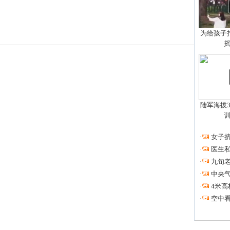
为给孩子拍
陆军海拔3
·
女子挤
·
医生私
·
九旬
·
中央
·
4米高
·
空中看