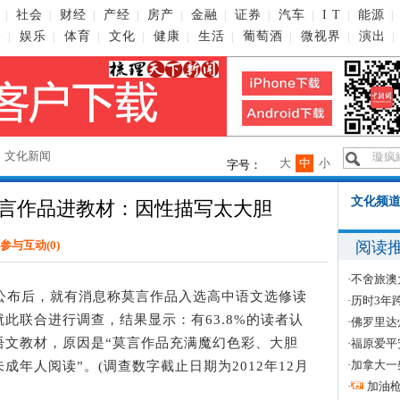
社会
财经
产经
房产
金融
证券
汽车
I T
能源
|
|
|
|
|
|
|
|
|
|
播
娱乐
体育
文化
健康
生活
葡萄酒
微视界
演出
|
|
|
|
|
|
|
|
|
→
文化新闻
大
中
小
字号：
文化频道
持莫言作品进教材：因性描写太大胆
阅读
参与互动(
0
)
·
不舍旅澳
布后，就有消息称莫言作品入选高中语文选修读
·
历时3年
此联合进行调查，结果显示：有63.8%的读者认
·
佛罗里达
语文教材，原因是“莫言作品充满魔幻色彩、大胆
·
福原爱平
·
加拿大一
年人阅读”。(调查数字截止日期为2012年12月
·
加油