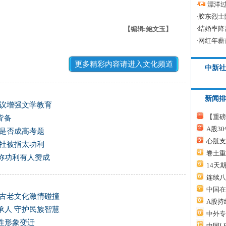
·
漂洋过
·
胶东烈士
·
结婚率降
【编辑:鲍文玉】
·
网红年薪
更多精彩内容请进入文化频道
中新社
新闻排
建议增强文学教育
【重磅
皆备
A股3
心是否成高考题
心脏支
版社被指太功利
卷土重
称功利有人赞成
14天
连续八
中国在
方古老文化激情碰撞
A股持
承人 守护民族智慧
中外专
性形象变迁
中国L