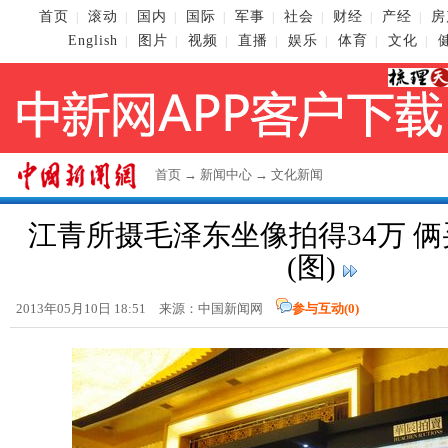
首页
滚动
国内
国际
军事
社会
财经
产经
房
|
|
|
|
|
|
|
|
English
图片
视频
直播
娱乐
体育
文化
|
|
|
|
|
|
|
首页
→
新闻中心
→
文化新闻
江青所摄毛泽东坐像拍得34万 
(图)
2013年05月10日 18:51 来源：
中国新闻网
参与互动(
0
)