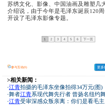
苏绣文化、影像、中国油画及雕塑几
介绍说，由于今年是毛泽东诞辰120
开设了毛泽东影像专题。
1
2
3
4
5
6
下一页
参与互动(
0
)
更多
>相关新闻：
·
江青
拍摄的毛泽东坐像拍得34万元(图)
·
舞者
江青
系现代舞先行者 曾扬名纽约
·
江青
受审深感众叛亲离：你们是看毛主