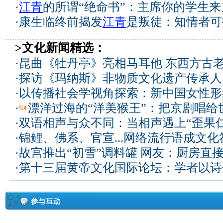
·
江青
的所谓“绝命书”：主席你的学生
·
康生临终前揭发
江青
是叛徒：知情者可
>文化新闻精选：
·
昆曲《牡丹亭》亮相马耳他 东西方古
·
探访《玛纳斯》非物质文化遗产传承人
·
以传播社会学视角探索：新中国女性形
·
漂洋过海的“洋美猴王”：把京剧唱给
·
双语相声与众不同：当相声遇上“歪果仁
·
锦鲤、佛系、官宣...网络流行语成文化
·
故宫推出“初雪”调料罐 网友：厨房直
·
第十三届黄帝文化国际论坛：学者以诗