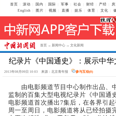
首页
滚动
国内
国际
军事
社会
财经
产经
房
|
|
|
|
|
|
|
|
English
图片
视频
直播
娱乐
体育
文化
|
|
|
|
|
|
|
首页
→
新闻中心
→
文化新闻
纪录片《中国通史》：展示中华文
2013年08月09日 10:03 来源：北京青年报
参与互动(
0
)
由电影频道节目中心制作出品、中
监制的百集大型电视纪录片《中国通
电影频道首次播出7集后，在各界引
周一至周日，电影频道将从已经拍摄