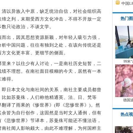
中国L
清以异族入中原，缺乏统治自信，对社会组织高
热门图
取缔之列，末期受西方文化冲击，不得不开放一定
多数只论政治，不谈文学。
而出，因其思想资源新颖，对年轻人吸引力强，
分析中国问题，往往有独到之处，在该向传统还是
西方文化更丰富、更细节的侧面。
99米
里来？以往少有人讨论，一是南社历史短暂，二
成绩不理想。在南社面目模糊的今天，居然有一本
在难得。
即日本文化与南社间的关系，南社主要成员都曾
，比如苏曼殊，人们称他精通英、法、日、梵等
德国
翻译了雨果的《惨世界》(即《悲惨世界》)。然
其余皆为自行创作，这固然是当时文人通例，但有
热点视
有《悲惨世界》节译本，苏曼殊可能还不懂法语，
对南社闻人影响颇大，由此不难理解，为何国粹主