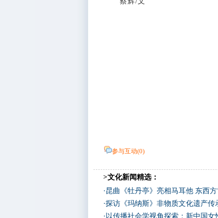
蔡辉/文
参与互动(
0
)
>文化新闻精选：
·
昆曲《牡丹亭》亮相马耳他 东西
·
探访《玛纳斯》非物质文化遗产传
·
以传播社会学视角探索：新中国女