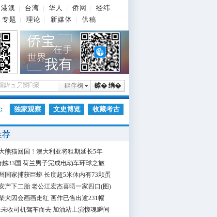
港澳
台湾
华人
侨网
经纬
|
|
|
|
专题
理论
新媒体
供稿
|
|
|
鏂伴椈
鎼� 绱�
:
独家观察
文史博览
收藏考古
推荐
大熊猫回国！澳大利亚将租期延长5年
跨越33国 荷兰男子完成电动车环球之旅
州国家捕获巨蟒 长度超5米体内有73颗蛋
安产下二胎 老公江宏杰喜晒一家四口(图)
柴犬因会画画走红 画作已售出逾231幅
枪未收司机驾车而去 加油站上演惊魂瞬间