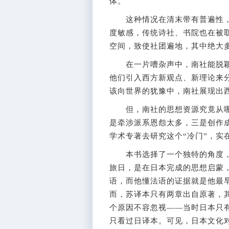
体。
这种情况在清末带有普遍性，
度敏感，传统诗社、书院也在被
空间，致使社团遍地，其中绝大
在一片嘈杂声中，南社能脱颖
他们引入西方新观点、新理论来
该向世界的犹豫中，南社展现出
但，南社的思想资源究竟从哪
是牵涉派系恩怨太多，三是创作
学术专著去研究这个“冷门”，实
本书选择了一个独特的角度，
旅日，是在日本完成的思想启蒙
语，而他懂法语的证据就是他最早
而，苏译本只有两章出自原著，
个原因不容忽视——当时日本只
只看过日译本。可见，日本文化