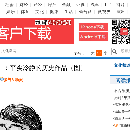
社会
财经
产经
房产
金融
证券
汽车
I T
能源
|
|
|
|
|
|
|
|
|
|
播
娱乐
体育
文化
健康
生活
葡萄酒
微视界
演出
|
|
|
|
|
|
|
|
|
→
文化新闻
大
中
小
字号：
文化频道
》：平实冷静的历史作品（图）
阅读
参与互动(
0
)
·
不舍旅澳
·
历时3年
·
佛罗里达
·
福原爱平
·
加拿大一
·
加油