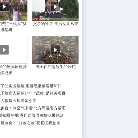
照 “三代人”猛
父亲牺牲 21年后女儿从警
摇海棠树
000米高原检验
男子在江边放生80斤蛇
训练成果
了三角区痘痘 重度感染被送进ICU
下给病人捐款14年 “谎称”是慈善项目
老人捐建五所希望小学
气象台：冷空气来袭 北方降温南方暴雨
桩如履平地 看广西藤县舞狮队展绝活
世园会：“百园之园”花初绽春意浓