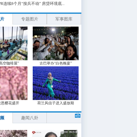
PR连续8个月“按兵不动” 房贷环境底...
片
专题图片
军事图库
“高空咖啡屋”
古巴举办“白色晚宴”
波恩樱花盛开
荷兰风信子进入盛放期
频
趣闻八卦