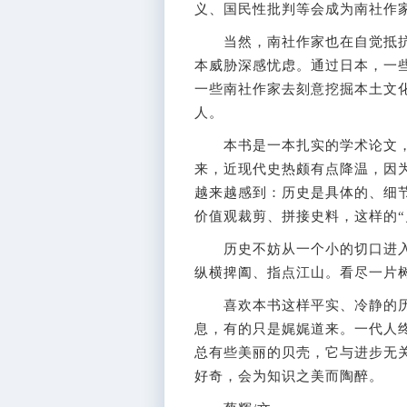
义、国民性批判等会成为南社作
当然，南社作家也在自觉抵抗
本威胁深感忧虑。通过日本，一
一些南社作家去刻意挖掘本土文
人。
本书是一本扎实的学术论文，考
来，近现代史热颇有点降温，因
越来越感到：历史是具体的、细
价值观裁剪、拼接史料，这样的“
历史不妨从一个小的切口进入
纵横捭阖、指点江山。看尽一片
喜欢本书这样平实、冷静的历
息，有的只是娓娓道来。一代人
总有些美丽的贝壳，它与进步无
好奇，会为知识之美而陶醉。