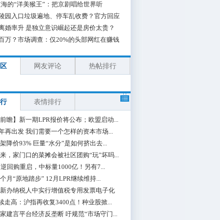
海的“洋美猴王”：把京剧唱给世界听
陵园入口垃圾遍地、停车乱收费？官方回应
离婚率升 是独立意识崛起还是房价太贵？
百万？市场调查：仅20%的头部网红在赚钱
区
网友评论
热帖排行
行
表情排行
前瞻】新一期LPR报价将公布；欧盟启动...
0年再出发 我们需要一个怎样的资本市场...
架降价93% 巨量“水分”是如何挤出去...
来，家门口的菜摊会被社区团购“玩”坏吗...
期逆回购重启，中标量1000亿！另有7...
个月“原地踏步” 12月LPR继续维持...
新办纳税人中实行增值税专用发票电子化
续走高：沪指再收复3400点！种业股掀...
家建言平台经济反垄断 吁规范“市场守门...