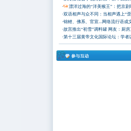
·
漂洋过海的“洋美猴王”：把京剧
·
双语相声与众不同：当相声遇上“歪
·
锦鲤、佛系、官宣...网络流行语成
·
故宫推出“初雪”调料罐 网友：厨
·
第十三届黄帝文化国际论坛：学者