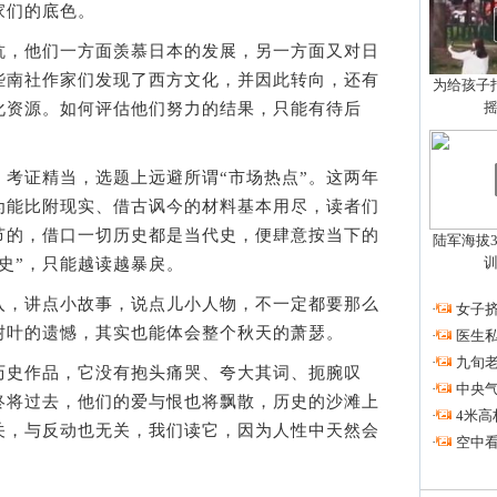
家们的底色。
，他们一方面羡慕日本的发展，另一方面又对日
些南社作家们发现了西方文化，并因此转向，还有
为给孩子拍
化资源。如何评估他们努力的结果，只能有待后
证精当，选题上远避所谓“市场热点”。这两年
为能比附现实、借古讽今的材料基本用尽，读者们
节的，借口一切历史都是当代史，便肆意按当下的
陆军海拔3
史”，只能越读越暴戾。
，讲点小故事，说点儿小人物，不一定都要那么
·
女子挤
树叶的遗憾，其实也能体会整个秋天的萧瑟。
·
医生私
·
九旬
史作品，它没有抱头痛哭、夸大其词、扼腕叹
·
中央
终将过去，他们的爱与恨也将飘散，历史的沙滩上
·
4米高
关，与反动也无关，我们读它，因为人性中天然会
·
空中看