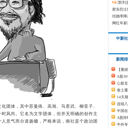
·
漂洋过
·
胶东烈士
·
结婚率降
·
网红年薪
中新社
新闻排
【重磅
A股3
心脏支
卷土重
14天
连续八
化团体，其中苏曼殊、高旭、马君武、柳亚子、
中国在
一时风尚。它名为文学团体，但并无明确的创作主
A股持
个人意气而分道扬镳，严格来说，南社是个政治团
中外专