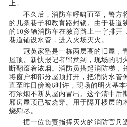
上。
不久后，消防车呼啸而至，警方将
的几条巷子和教育路封锁。由于巷道
的10多辆消防车在教育路上一字排开
巷道铺设水管，进入火场灭火。
冠英家塾是一栋两层高的旧屋，青
屋顶。新快报记者留意到，现场的明
断翻滚着浓烟。消防员搭起消防梯，
将窗户和部分屋顶打开，把消防水管
直至昨日傍晚6时许，现场的明火基
有浓烟不断从屋内冒出。这个清中后
厢房屋顶已被烧穿。用于隔开楼层的
烧殆尽。
据一位负责指挥灭火的消防官兵透