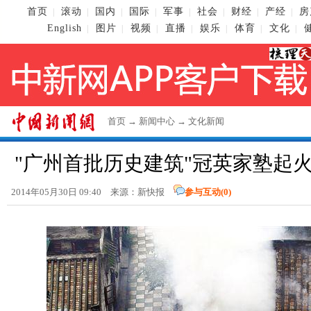
首页
滚动
国内
国际
军事
社会
财经
产经
房
|
|
|
|
|
|
|
|
English
图片
视频
直播
娱乐
体育
文化
|
|
|
|
|
|
|
首页
→
新闻中心
→
文化新闻
"广州首批历史建筑"冠英家塾起火 
2014年05月30日 09:40 来源：新快报
参与互动(
0
)