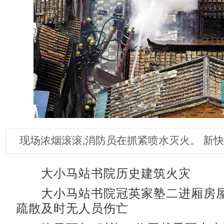
现场浓烟滚滚,消防员在抓紧喷水灭火。 新快
大小马站书院历史建筑火灾
大小马站书院冠英家塾二进厢房屋
疏散及时无人员伤亡