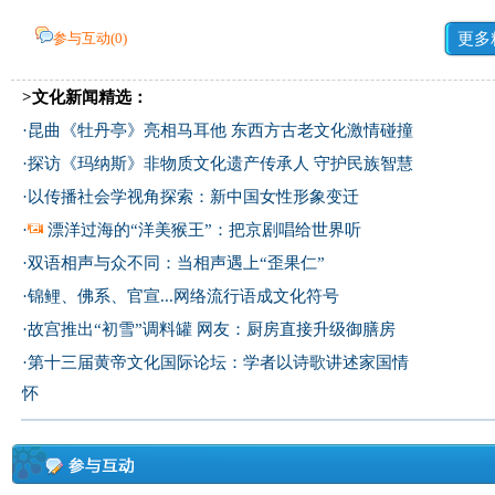
参与互动(
0
)
更多
>文化新闻精选：
·
昆曲《牡丹亭》亮相马耳他 东西方古老文化激情碰撞
·
探访《玛纳斯》非物质文化遗产传承人 守护民族智慧
·
以传播社会学视角探索：新中国女性形象变迁
·
漂洋过海的“洋美猴王”：把京剧唱给世界听
·
双语相声与众不同：当相声遇上“歪果仁”
·
锦鲤、佛系、官宣...网络流行语成文化符号
·
故宫推出“初雪”调料罐 网友：厨房直接升级御膳房
·
第十三届黄帝文化国际论坛：学者以诗歌讲述家国情
怀