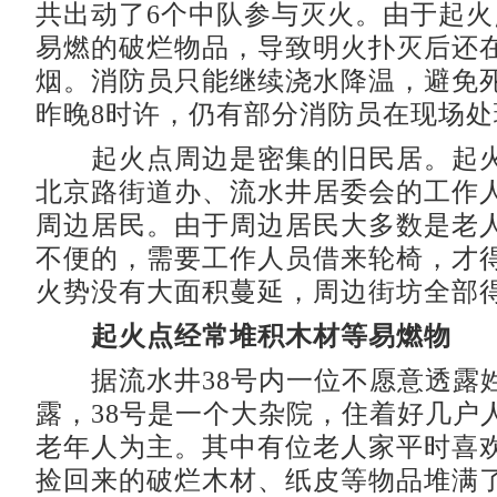
共出动了6个中队参与灭火。由于起
易燃的破烂物品，导致明火扑灭后还
烟。消防员只能继续浇水降温，避免
昨晚8时许，仍有部分消防员在现场处
起火点周边是密集的旧民居。起火
北京路街道办、流水井居委会的工作
周边居民。由于周边居民大多数是老
不便的，需要工作人员借来轮椅，才
火势没有大面积蔓延，周边街坊全部
起火点经常堆积木材等易燃物
据流水井38号内一位不愿意透露
露，38号是一个大杂院，住着好几户
老年人为主。其中有位老人家平时喜
捡回来的破烂木材、纸皮等物品堆满