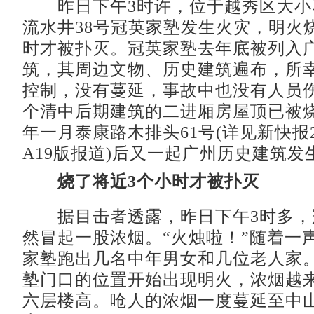
昨日下午3时许，位于越秀区大小
流水井38号冠英家塾发生火灾，明火
时才被扑灭。冠英家塾去年底被列入
筑，其周边文物、历史建筑遍布，所
控制，没有蔓延，事故中也没有人员
个清中后期建筑的二进厢房屋顶已被
年一月泰康路木排头61号(详见新快报2
A19版报道)后又一起广州历史建筑发
烧了将近3个小时才被扑灭
据目击者透露，昨日下午3时多，
然冒起一股浓烟。“火烛啦！”随着一
家塾跑出几名中年男女和几位老人家
塾门口的位置开始出现明火，浓烟越
六层楼高。呛人的浓烟一度蔓延至中