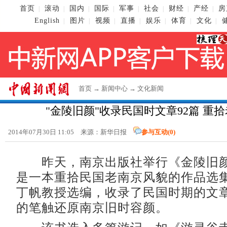
首页
滚动
国内
国际
军事
社会
财经
产经
房
|
|
|
|
|
|
|
|
English
图片
视频
直播
娱乐
体育
文化
|
|
|
|
|
|
|
首页
→
新闻中心
→
文化新闻
"金陵旧颜"收录民国时文章92篇 重
2014年07月30日 11:05 来源：新华日报
参与互动(
0
)
昨天，南京出版社举行《金陵旧颜
是一本重拾民国老南京风貌的作品选
丁帆教授选编，收录了民国时期的文章
的笔触还原南京旧时容颜。