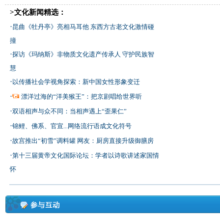
>文化新闻精选：
·
昆曲《牡丹亭》亮相马耳他 东西方古老文化激情碰
撞
·
探访《玛纳斯》非物质文化遗产传承人 守护民族智
慧
·
以传播社会学视角探索：新中国女性形象变迁
·
漂洋过海的“洋美猴王”：把京剧唱给世界听
·
双语相声与众不同：当相声遇上“歪果仁”
·
锦鲤、佛系、官宣...网络流行语成文化符号
·
故宫推出“初雪”调料罐 网友：厨房直接升级御膳房
·
第十三届黄帝文化国际论坛：学者以诗歌讲述家国情
怀