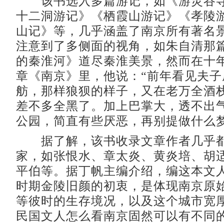
该书选入多篇游记，如《游灵谷寺
十二洞游记》《栖霞山游记》《孝陵
山记》等，几乎涵盖了南京所有著名
注意到了多侧面的视角，如朱自清那
的秦淮河》道尽秦淮美景，然而在十
章《南京》里，他说：“前年看见夫子
舫，那样狼狈的样子，又在老万全酒
差不多全黑了。加上巴掌大，透不出
公园，简直有些厌恶，再别提做什么梦
据了解，该书收录文章作者几乎都
家，如张恨水、章太炎、黄炎培、胡
平伯等。据丁帆主编介绍，编这本文
时期金陵旧颜的初衷，是体现南京原
等彼时的生存境况，以及这个城市宽
民国文人怎么看南京固然可以有不同