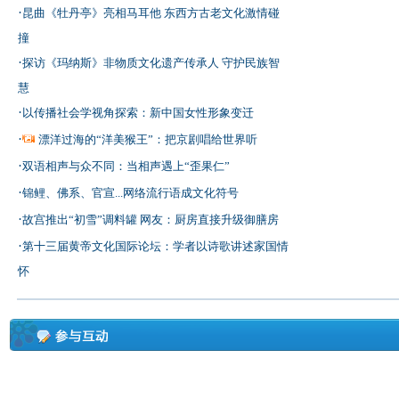
·
昆曲《牡丹亭》亮相马耳他 东西方古老文化激情碰
撞
·
探访《玛纳斯》非物质文化遗产传承人 守护民族智
慧
·
以传播社会学视角探索：新中国女性形象变迁
·
漂洋过海的“洋美猴王”：把京剧唱给世界听
·
双语相声与众不同：当相声遇上“歪果仁”
·
锦鲤、佛系、官宣...网络流行语成文化符号
·
故宫推出“初雪”调料罐 网友：厨房直接升级御膳房
·
第十三届黄帝文化国际论坛：学者以诗歌讲述家国情
怀