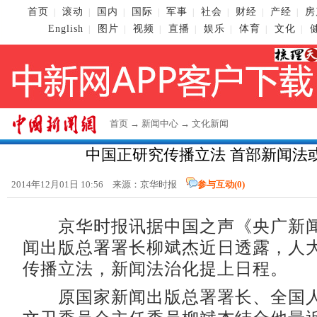
首页
滚动
国内
国际
军事
社会
财经
产经
房
|
|
|
|
|
|
|
|
English
图片
视频
直播
娱乐
体育
文化
|
|
|
|
|
|
|
首页
→
新闻中心
→
文化新闻
中国正研究传播立法 首部新闻法
2014年12月01日 10:56 来源：京华时报
参与互动(
0
)
京华时报讯据中国之声《央广新闻
闻出版总署署长柳斌杰近日透露，人
传播立法，新闻法治化提上日程。
原国家新闻出版总署署长、全国人