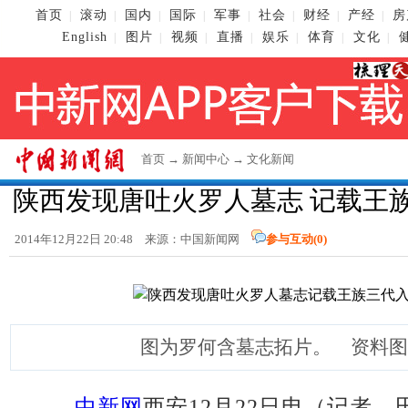
首页
滚动
国内
国际
军事
社会
财经
产经
房
|
|
|
|
|
|
|
|
English
图片
视频
直播
娱乐
体育
文化
|
|
|
|
|
|
|
首页
→
新闻中心
→
文化新闻
陕西发现唐吐火罗人墓志 记载王
2014年12月22日 20:48 来源：
中国新闻网
参与互动(
0
)
图为罗何含墓志拓片。 资料图
中新网
西安12月22日电（记者 