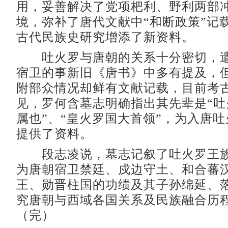
用，妥善解决了党项杷利、野利两部
境，弥补了唐代文献中“和断政策”记
古代民族史研究增添了新资料。
吐火罗与唐朝的关系十分密切，遣
宿卫的事新旧《唐书》中多有提及，
附部众情况却鲜有文献记载，目前考
见，罗何含墓志明确指出其先辈是“吐
属也”、“皇火罗国大首领”，为入唐
提供了资料。
段志凌说，墓志记叙了吐火罗王族
为唐朝宿卫禁廷、戍边守土、和合蕃
王、勋晋柱国的功绩及其子孙绵延、
究唐朝与西域各国关系及民族融合历
（完）