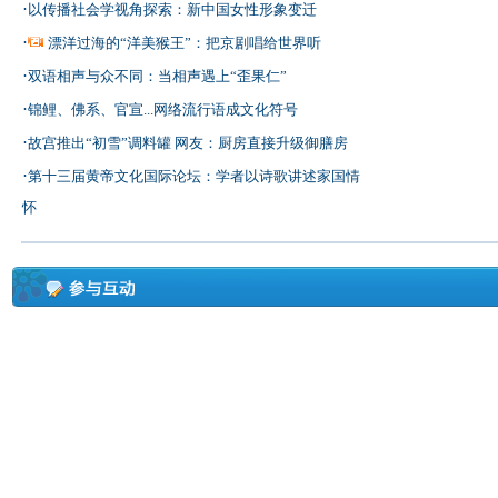
·
以传播社会学视角探索：新中国女性形象变迁
·
漂洋过海的“洋美猴王”：把京剧唱给世界听
·
双语相声与众不同：当相声遇上“歪果仁”
·
锦鲤、佛系、官宣...网络流行语成文化符号
·
故宫推出“初雪”调料罐 网友：厨房直接升级御膳房
·
第十三届黄帝文化国际论坛：学者以诗歌讲述家国情
怀