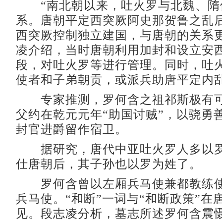
“南北朝以来，吐火罗与北魏、隋
系。唐朝平定西突厥阿史那贺鲁之乱
西突厥控制独立建国，与唐朝的关系更
凌介绍，当时唐朝利用加封和设立安
段，对吐火罗等进行管理。同时，吐
使者和子弟朝贡，或派兵助唐平定内
专家推测，罗何含之祖祁斯极有可
父约在乾元元年“助国讨贼”，以骁勇
封官进爵留作宿卫。
据研究，唐代中亚吐火罗人多以罗
仕唐朝后，其子孙也以罗为姓了。
罗何含曾以左厢兵马使兼都教练使
兵马使。“和断”一词与“和断政策”在
见。段志凌分析，墓志所述罗何含震