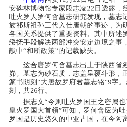
安碑林博物馆专家段志凌22日透露，
吐火罗人罗何含墓志研究发现，墓志
族祁斯祖孙三代入仕唐朝的事迹，为
各国关系提供了重要资料。其中所述
绥抚手段解决两部冲突安定边境之事
献中“和断政策”的记载缺失。
这合唐罗何含墓志出土于陕西省延
峁。墓志为砂石质，志盖呈覆斗形，
篆书阴刻“大唐故罗府君墓志铭”9字
刻，共26行。
据志文“今则吐火罗国王之密属也”
皇火罗国大首领”可知，罗何含应为吐
罗国是历史悠久的中亚古国，在今阿