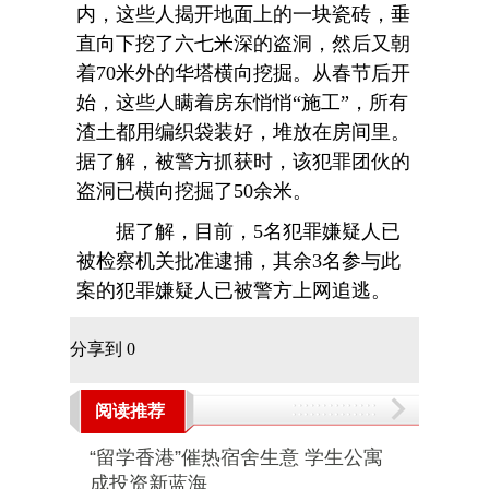
内，这些人揭开地面上的一块瓷砖，垂
直向下挖了六七米深的盗洞，然后又朝
着70米外的华塔横向挖掘。从春节后开
始，这些人瞒着房东悄悄“施工”，所有
渣土都用编织袋装好，堆放在房间里。
据了解，被警方抓获时，该犯罪团伙的
盗洞已横向挖掘了50余米。
据了解，目前，5名犯罪嫌疑人已
被检察机关批准逮捕，其余3名参与此
案的犯罪嫌疑人已被警方上网追逃。
分享到
0
阅读推荐
“留学香港”催热宿舍生意 学生公寓
成投资新蓝海