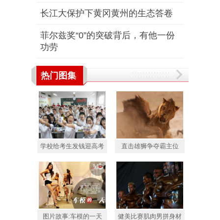
长江大保护下黄冈黄州的生态答卷
菲尔兹奖“0”的突破背后，有他一份
功劳
热门图集
学校给考生发钱迎高考
直击雄狮争夺霸主位
图片故事:车模的一天
健美比赛肌肉男拼身材