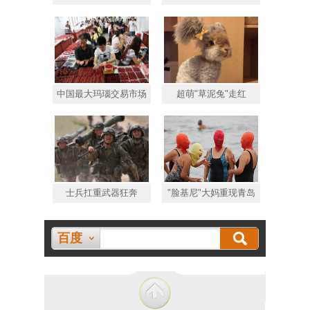
中国最大玛瑙交易市场
超萌"草泥兔"走红
士兵扛重武器狂奔
"脸基尼"大妈重现青岛
百度