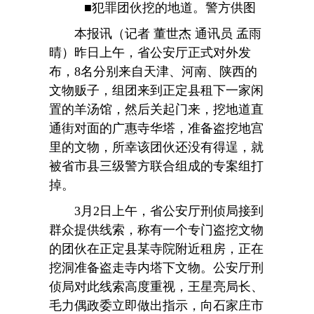
■犯罪团伙挖的地道。警方供图
本报讯（记者 董世杰 通讯员 孟雨
晴）昨日上午，省公安厅正式对外发
布，8名分别来自天津、河南、陕西的
文物贩子，组团来到正定县租下一家闲
置的羊汤馆，然后关起门来，挖地道直
通街对面的广惠寺华塔，准备盗挖地宫
里的文物，所幸该团伙还没有得逞，就
被省市县三级警方联合组成的专案组打
掉。
3月2日上午，省公安厅刑侦局接到
群众提供线索，称有一个专门盗挖文物
的团伙在正定县某寺院附近租房，正在
挖洞准备盗走寺内塔下文物。公安厅刑
侦局对此线索高度重视，王星亮局长、
毛力偶政委立即做出指示，向石家庄市