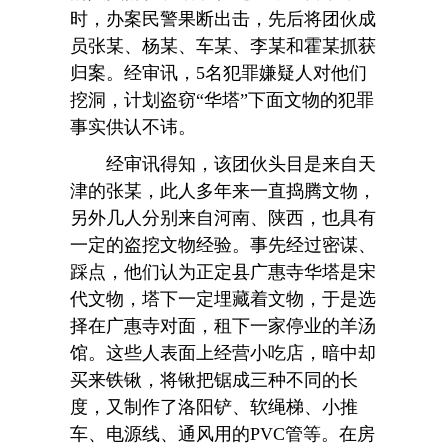
时，办案民警果断出击，先后将团伙成
员张某、杨某、车某、李某和霍某抓获
归案。经审讯，5名犯罪嫌疑人对他们
挖洞，计划盗窃“华塔”下面文物的犯罪
事实供认不讳。
经审讯得知，该团伙头目是来自天
津的张某，此人多年来一直捣腾文物，
另外几人分别来自河南、陕西，也具有
一定的盗挖文物经验。事先经过密谋、
踩点，他们认为正定县广惠寺华塔是宋
代文物，塔下一定埋藏着文物，于是选
择在广惠寺对面，租下一家停业的羊汤
馆。这些人表面上经营小吃店，暗中却
买来铁锹，将锹把锯成三种不同的长
度，又制作了洛阳铲、软绳梯、小推
车、电源线、通风用的PVC管等。在房