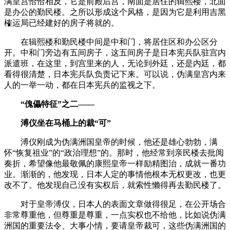
满皇宫恰恰相反，它是前殿后宫，南面是居住的辑熙楼，北面
是办公的勤民楼。之所以形成这个风格，是因为它是利用吉黑
榷运局已经建好的房子将就的。
在辑熙楼和勤民楼中间是中和门，将居住区和办公区分
开。中和门旁边有五间房子，这五间房子是日本宪兵队驻宫内
派遣班，在这里，到宫里来的人，无论到外廷，还是内廷，都
看得很清楚，日本宪兵队负责记下来。可以说，伪满皇宫内来
人的一举一动，都在日本宪兵的监视之下。
“傀儡特征”之二——
溥仪坐在马桶上的裁“可”
溥仪刚成为伪满洲国皇帝的时候，他还是雄心勃勃，满
怀“恢复祖业”的“政治理想”的。那时，他经常到亲民楼去批阅
奏折，希望像他最敬佩的康熙皇帝一样励精图治，成就一番功
业。渐渐的，他发现，日本人定的事情他根本无权更改，也更
改不了。他发现自己没有实权后，就索性懒得再去勤民楼了。
对于皇帝溥仪，日本人的表面文章做得很足，在公开场合
非常尊重他，但尊重是尊重，一点实权也不给他，比如说伪满
洲国的重要法令、大事小情，要请皇帝裁可，这些伪满洲国的