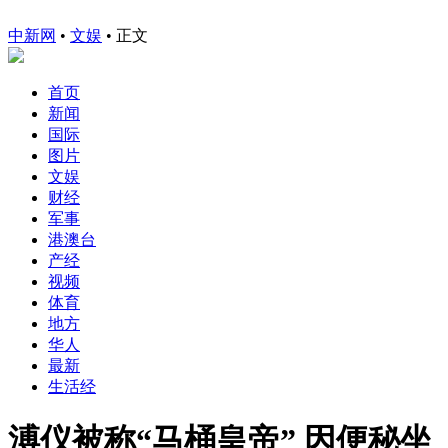
中新网
•
文娱
• 正文
首页
新闻
国际
图片
文娱
财经
军事
港澳台
产经
视频
体育
地方
华人
最新
生活经
溥仪被称“马桶皇帝” 因便秘坐