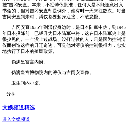
挂”吉冈安直。本来，不经溥仪批准，任何人是不能随意出入
书斋的，但对吉冈安直却是例外，他有时一天来往数次。每当
吉冈安直到来时，溥仪都要起身迎接，不敢怠慢。
吉冈安直1935年到溥仪身边时，是日本陆军中佐，到1945
年日本投降前，已经升为日本陆军中将，这在日本陆军史上是
很少见的。一个没上过战场、没打过仗的人，只是因为控制溥
仪而创造这样的升迁奇迹，可见他对溥仪的控制很得力，忠实
地执行了日本的殖民政策。
伪满皇宫宫内府。
伪满皇宫博物院内的溥仪与吉冈安直像。
卫生间内小桌。
分享
文娱频道精选
进入文娱频道