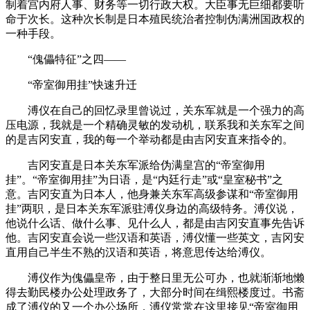
制着宫内府人事、财务等一切行政大权。大臣事无巨细都要听
命于次长。这种次长制是日本殖民统治者控制伪满洲国政权的
一种手段。
“傀儡特征”之四——
“帝室御用挂”快速升迁
溥仪在自己的回忆录里曾说过，关东军就是一个强力的高
压电源，我就是一个精确灵敏的发动机，联系我和关东军之间
的是吉冈安直，我的每一个举动都是由吉冈安直来指令的。
吉冈安直是日本关东军派给伪满皇宫的“帝室御用
挂”。“帝室御用挂”为日语，是“内廷行走”或“皇室秘书”之
意。吉冈安直为日本人，他身兼关东军高级参谋和“帝室御用
挂”两职，是日本关东军派驻溥仪身边的高级特务。溥仪说，
他说什么话、做什么事、见什么人，都是由吉冈安直事先告诉
他。吉冈安直会说一些汉语和英语，溥仪懂一些英文，吉冈安
直用自己半生不熟的汉语和英语，将意思传达给溥仪。
溥仪作为傀儡皇帝，由于整日里无公可办，也就渐渐地懒
得去勤民楼办公处理政务了，大部分时间在缉熙楼度过。书斋
成了溥仪的又一个办公场所，溥仪常常在这里接见“帝室御用