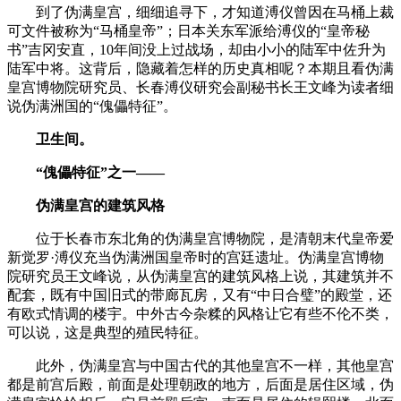
到了伪满皇宫，细细追寻下，才知道溥仪曾因在马桶上裁
可文件被称为“马桶皇帝”；日本关东军派给溥仪的“皇帝秘
书”吉冈安直，10年间没上过战场，却由小小的陆军中佐升为
陆军中将。这背后，隐藏着怎样的历史真相呢？本期且看伪满
皇宫博物院研究员、长春溥仪研究会副秘书长王文峰为读者细
说伪满洲国的“傀儡特征”。
卫生间。
“傀儡特征”之一——
伪满皇宫的建筑风格
位于长春市东北角的伪满皇宫博物院，是清朝末代皇帝爱
新觉罗·溥仪充当伪满洲国皇帝时的宫廷遗址。伪满皇宫博物
院研究员王文峰说，从伪满皇宫的建筑风格上说，其建筑并不
配套，既有中国旧式的带廊瓦房，又有“中日合璧”的殿堂，还
有欧式情调的楼宇。中外古今杂糅的风格让它有些不伦不类，
可以说，这是典型的殖民特征。
此外，伪满皇宫与中国古代的其他皇宫不一样，其他皇宫
都是前宫后殿，前面是处理朝政的地方，后面是居住区域，伪