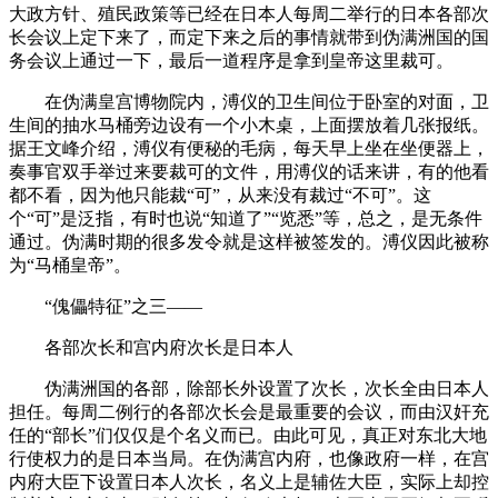
大政方针、殖民政策等已经在日本人每周二举行的日本各部次
长会议上定下来了，而定下来之后的事情就带到伪满洲国的国
务会议上通过一下，最后一道程序是拿到皇帝这里裁可。
在伪满皇宫博物院内，溥仪的卫生间位于卧室的对面，卫
生间的抽水马桶旁边设有一个小木桌，上面摆放着几张报纸。
据王文峰介绍，溥仪有便秘的毛病，每天早上坐在坐便器上，
奏事官双手举过来要裁可的文件，用溥仪的话来讲，有的他看
都不看，因为他只能裁“可”，从来没有裁过“不可”。这
个“可”是泛指，有时也说“知道了”“览悉”等，总之，是无条件
通过。伪满时期的很多发令就是这样被签发的。溥仪因此被称
为“马桶皇帝”。
“傀儡特征”之三——
各部次长和宫内府次长是日本人
伪满洲国的各部，除部长外设置了次长，次长全由日本人
担任。每周二例行的各部次长会是最重要的会议，而由汉奸充
任的“部长”们仅仅是个名义而已。由此可见，真正对东北大地
行使权力的是日本当局。在伪满宫内府，也像政府一样，在宫
内府大臣下设置日本人次长，名义上是辅佐大臣，实际上却控