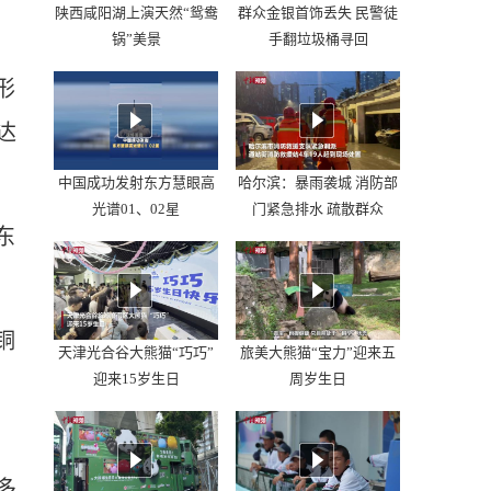
陕西咸阳湖上演天然“鸳鸯
群众金银首饰丢失 民警徒
锅”美景
手翻垃圾桶寻回
形
达
中国成功发射东方慧眼高
哈尔滨：暴雨袭城 消防部
光谱01、02星
门紧急排水 疏散群众
东
铜
天津光合谷大熊猫“巧巧”
旅美大熊猫“宝力”迎来五
迎来15岁生日
周岁生日
多