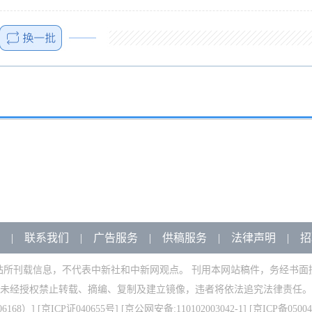
|
联系我们
|
广告服务
|
供稿服务
|
法律声明
|
招
站所刊载信息，不代表中新社和中新网观点。 刊用本网站稿件，务经书面
未经授权禁止转载、摘编、复制及建立镜像，违者将依法追究法律责任。
168）
] [
京ICP证040655号
] [京公网安备:110102003042-1] [
京ICP备05004