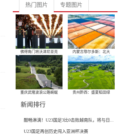
热门图片
专题图片
佛得角门将沃津尼亚亮
内蒙古鄂尔多斯：北大
重庆武隆波浪公路蜿蜒
贵州黔西：盛夏稻田绿
新闻排行
酣畅淋漓！U23国足3比0击败越南队，将与日...
U23国足再创历史闯入亚洲杯决赛