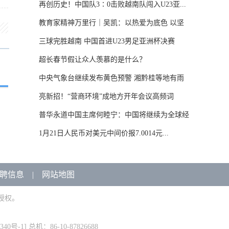
再创历史！中国队3∶0击败越南队闯入U23亚...
教育家精神万里行｜吴凯：以热爱为底色 以坚
守...
三球完胜越南 中国首进U23男足亚洲杯决赛
超长春节假让众人羡慕的是什么？
中央气象台继续发布黄色预警 湘黔桂等地有雨
雪...
亮新招！“营商环境”成地方开年会议高频词
普华永道中国主席何睦宁：中国将继续为全球经
济...
1月21日人民币对美元中间价报7.0014元...
聘信息
|
网站地图
授权。
340号-1
] 总机：86-10-87826688