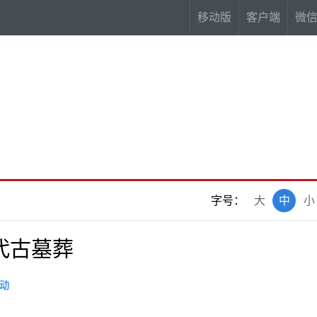
移动版
客户端
微
字号：
大
中
小
代古墓葬
动