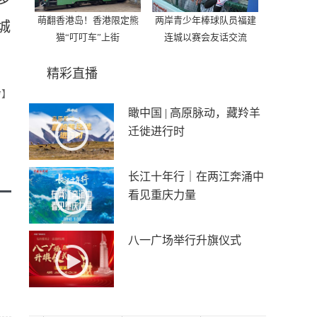
萌翻香港岛！香港限定熊
两岸青少年棒球队员福建
城
猫“叮叮车”上街
连城以赛会友话交流
精彩直播
玲】
瞰中国 | 高原脉动，藏羚羊
迁徙进行时
长江十年行｜在两江奔涌中
看见重庆力量
八一广场举行升旗仪式