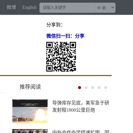
信
微博
English
分享到：
微信扫一扫：分享
推荐阅读
导弹库存见底，美军急于研
发射程1800公里巨炮
中外合作办学提速扩围，国