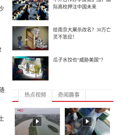
际高校押注中国未来
沙
给南京大屠杀改名？30万亡
灵不答应！
抢
瓜子水饺也“威胁美国”？
随
热点视频
奇闻趣事
土