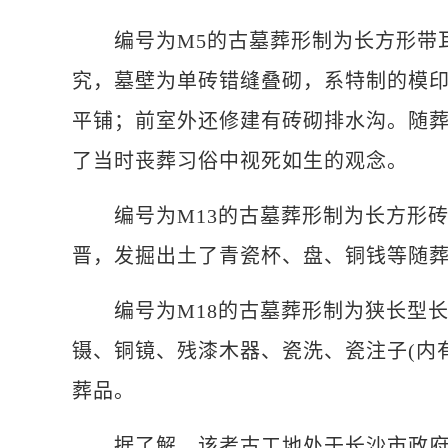
编号为M5的古墓葬形制为长方形带耳
究，墓壁为单砖错缝叠砌，系特制的模印
平铺；前室外还修建有砖砌排水沟。随
了当时丧葬习俗中视死如生的观念。
编号为M13的古墓葬形制为长方形砖
晋，发掘出土了青瓷杯、盘、铜钱等随
编号为M18的古墓葬形制为狭长型长
镊、铜镜、残漆木器、瓷洗、瓷注子(内有
葬品。
据了解，该考古工地处于长沙市政府公