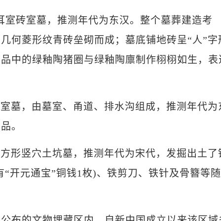
室砖室墓，推测年代为东汉。整个墓葬建造考
几何菱形纹青砖垒砌而成；墓底铺地砖呈“人”字
葬品中的绿釉陶猪圈与绿釉陶廪制作栩栩如生，表
室墓，由墓室、甬道、排水沟组成，推测年代为
葬品。
方形竖穴土坑墓，推测年代为宋代，发掘出土了
“开元通宝”铜钱1枚)、铁剪刀、铁针及骨簪等随
布的文物埋藏区内。自新中国成立以来该区域