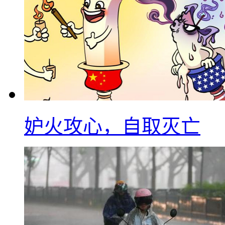
妒火攻心，自取灭亡