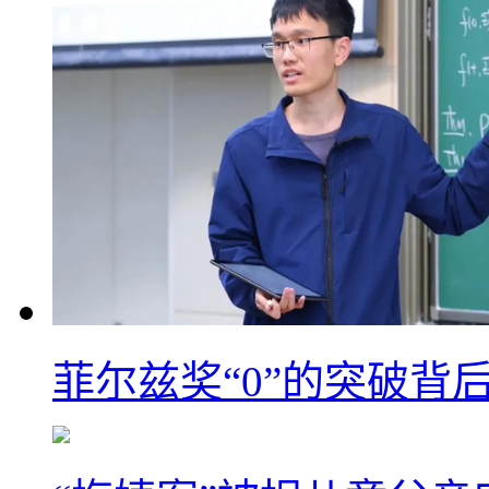
菲尔兹奖“0”的突破背