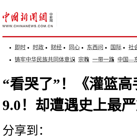
即时
时政
财经
同心
东西问
国际
社
铸牢中华民族共同体意识
宗教
一带一路
中国—
“看哭了”！《灌篮
9.0！却遭遇史上最
分享到：