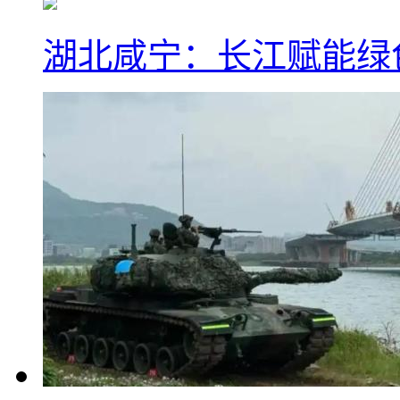
湖北咸宁：长江赋能绿