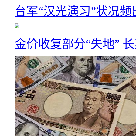
台军“汉光演习”状况频
金价收复部分“失地” 