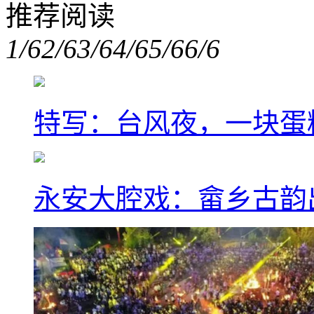
推荐阅读
1/6
2/6
3/6
4/6
5/6
6/6
特写：台风夜，一块蛋
永安大腔戏：畲乡古韵