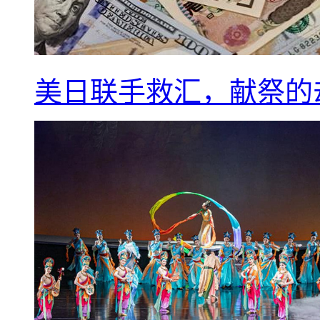
美日联手救汇，献祭的