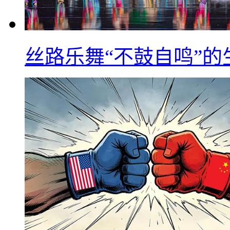
丝路乐舞“不鼓自鸣”