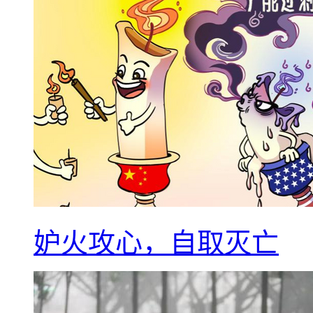
妒火攻心，自取灭亡