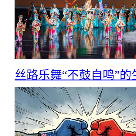
丝路乐舞“不鼓自鸣”