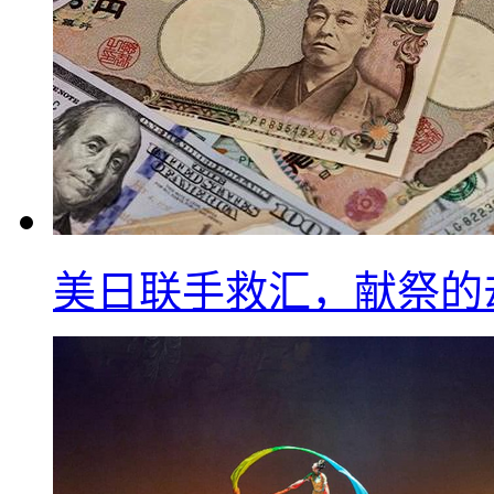
美日联手救汇，献祭的