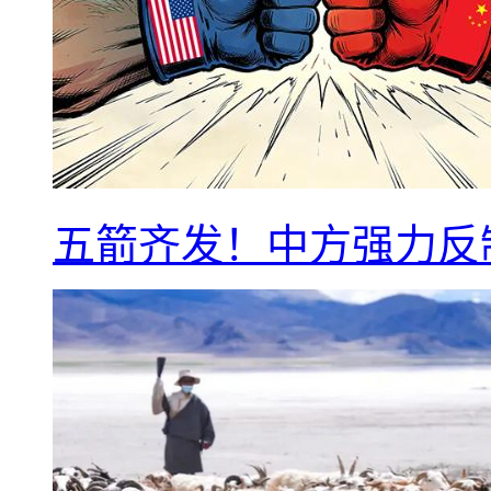
五箭齐发！中方强力反