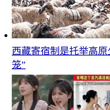
西藏寄宿制是托举高原
笼”