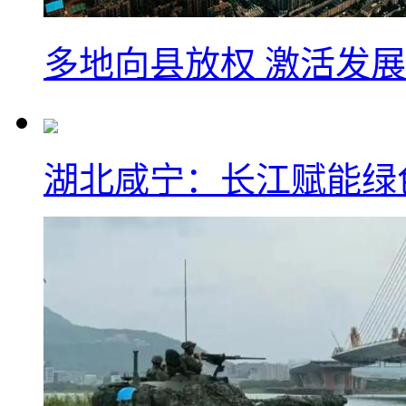
多地向县放权 激活发
湖北咸宁：长江赋能绿