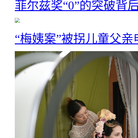
菲尔兹奖“0”的突破背
“梅姨案”被拐儿童父