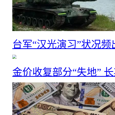
台军“汉光演习”状况频
金价收复部分“失地” 