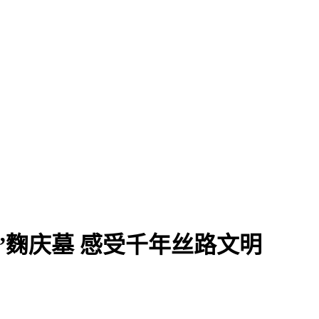
”麴庆墓 感受千年丝路文明