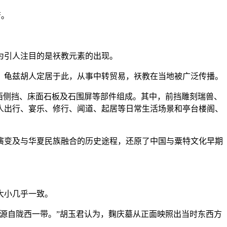
裔。
为引人注目的是祆教元素的出现。
龟兹胡人定居于此，从事中转贸易，祆教在当地被广泛传播。
西侧挡、床面石板及石围屏等部件组成。其中，前挡雕刻瑞兽、
人出行、宴乐、修行、闻道、起居等日常生活场景和亭台楼阁、
变及与华夏民族融合的历史途程，还原了中国与粟特文化早期
大小几乎一致。
源自陇西一带。”胡玉君认为，麴庆墓从正面映照出当时东西方