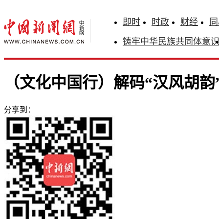
即时
时政
财经
同
铸牢中华民族共同体意
（文化中国行）解码“汉风胡韵
分享到：