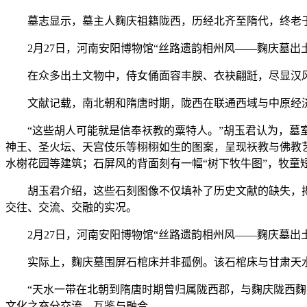
墓志显示，墓主人麴庆祖籍陇西，历经北齐至隋代，终老于相
2月27日，河南安阳博物馆“丝路遗韵相州风——麴庆墓出
在众多出土文物中，侍女俑面容丰腴、衣袂翩跹，尽显汉风
文献记载，南北朝和隋唐时期，陇西在联通西域与中原经济
“这些胡人可能就是信奉祆教的粟特人。”胡玉君认为，墓室
神王、圣火坛、天宫伎乐等栩栩如生的图案，呈现祆教与佛教
水榭花园等建筑；石屏风的背面刻有一幅“树下牧牛图”，牧童
胡玉君介绍，这些石刻图像不仅填补了历史文献的缺失，揭
交往、交流、交融的实况。
2月27日，河南安阳博物馆“丝路遗韵相州风——麴庆墓出
实际上，麴庆墓围屏石棺床并非孤例。该石棺床与甘肃天水
“天水一带在北朝到隋唐时期曾归属陇西郡，与麴庆陇西麴氏
文化之充分交流、互鉴与融合。