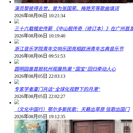
演员黎彼得去世，曾为张国荣、梅艳芳等歌曲填词
2026年08月06日 10:21:34
三十六载稽史传薪 《中山舰传奇（修订本）》在广州首
2026年08月06日 10:19:40
浙江音乐学院青年交响乐团亮相欧洲青年古典音乐节
2026年08月06日 09:51:53
圆明园兽首掀杭州观展热潮 “国宝”回归牵动人心
2026年08月05日 22:03:13
专家学者厦门共话“全球化视野下的月港”
2026年08月05日 22:02:27
（文化中国行）鄂尔多斯民歌：天籁出草原 弦歌出国门
2026年08月05日 19:12:35