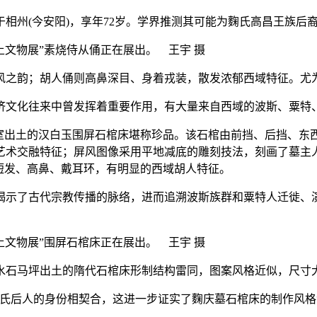
州(今安阳)，享年72岁。学界推测其可能为麴氏高昌王族后
土文物展”素烧侍从俑正在展出。 王宇 摄
之韵；胡人俑则高鼻深目、身着戎装，散发浓郁西域特征。尤
文化往来中曾发挥着重要作用，有大量来自西域的波斯、粟特、
出土的汉白玉围屏石棺床堪称珍品。该石棺由前挡、后挡、东
艺术交融特征；屏风图像采用平地减底的雕刻技法，刻画了墓主
短发、高鼻、戴耳环，有明显的西域胡人特征。
示了古代宗教传播的脉络，进而追溯波斯族群和粟特人迁徙、演
土文物展”围屏石棺床正在展出。 王宇 摄
石马坪出土的隋代石棺床形制结构雷同，图案风格近似，尺寸
后人的身份相契合，这进一步证实了麴庆墓石棺床的制作风格