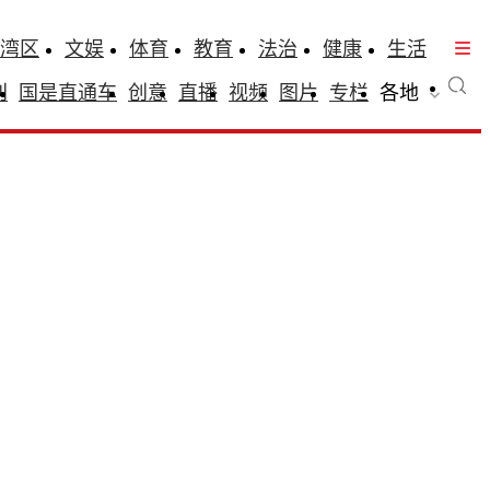
湾区
文娱
体育
教育
法治
健康
生活
刊
国是直通车
创意
直播
视频
图片
专栏
各地