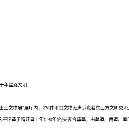
受千年丝路文明
土文物展”展厅内，278件珍贵文物无声诉说着东西方文明交
造于隋开皇十年(590年)的夫妻合葬墓，由墓道、甬道、墓门