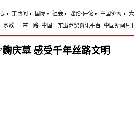
心
东西问
国际
社会
理论·评论
中国侨网
大
识
宗教
一带一路
中国—东盟商贸资讯平台
中国新闻周
”麴庆墓 感受千年丝路文明