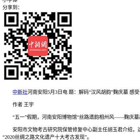
分享到：
中新社
河南安阳5月3日电 题：解码“汉风胡韵”麴庆墓 感
作者 王宇
“五一”假期，河南安阳博物馆“丝路遗韵相州风——麴庆墓出
安阳市文物考古研究院保管修复中心副主任胡玉君介绍，这座建
“2020丝绸之路文化遗产十大考古发现”。