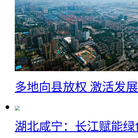
多地向县放权 激活发
湖北咸宁：长江赋能绿