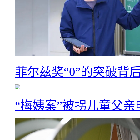
菲尔兹奖“0”的突破背
“梅姨案”被拐儿童父