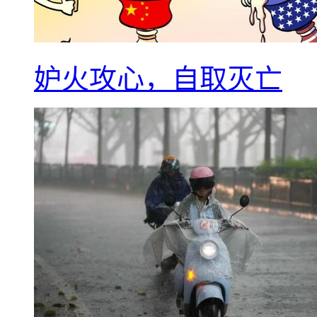
妒火攻心，自取灭亡